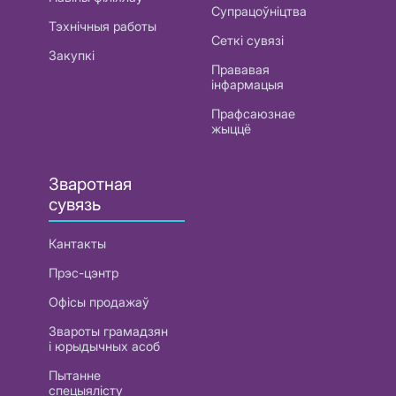
Супрацоўніцтва
Тэхнічныя работы
Сеткі сувязі
Закупкі
Прававая
інфармацыя
Прафсаюзнае
жыццё
Зваротная
сувязь
Кантакты
Прэс-цэнтр
Офісы продажаў
Звароты грамадзян
і юрыдычных асоб
Пытанне
спецыялісту