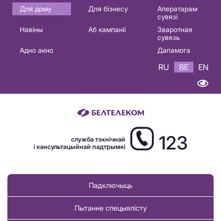
Основная
Для дому
Для бізнесу
Аператарам
сувязі
навигация
Навіны
Аб кампаніі
Зваротная
BE
сувязь
Адно акно
Дапамога
RU
BE
EN
123
служба тэхнічнай
і кансультацыйнай падтрымкі
Падключыць
Пытанне спецыялісту