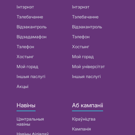
Інтэрнэт
Інтэрнэт
Тэлебачанне
Тэлебачанне
Відэакантроль
Відэакантроль
Відэадамафон
Тэлефон
Тэлефон
Хостынг
Хостынг
Мой горад
Мой горад
Мой універсітэт
Іншыя паслугі
Іншыя паслугі
Акцыі
Навіны
Аб кампаніі
Цэнтральныя
Кіраўніцтва
навіны
Кампанія
Навіны філіялаў