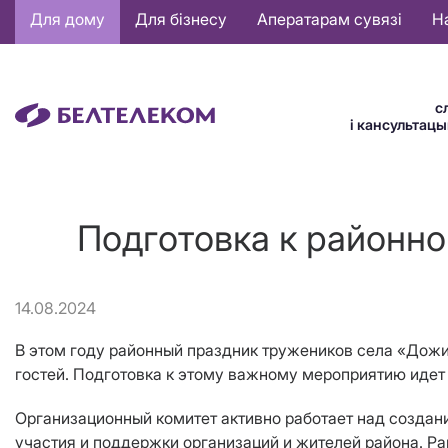
Основная
Для дому
Для бізнесу
Аператарам сувязі
Н
навигация
BE
с
і кансультац
Подготовка к районн
14.08.2024
В этом году районный праздник тружеников села «Дожи
гостей. Подготовка к этому важному мероприятию идет
Организационный комитет активно работает над создан
участия и поддержки организаций и жителей района. 