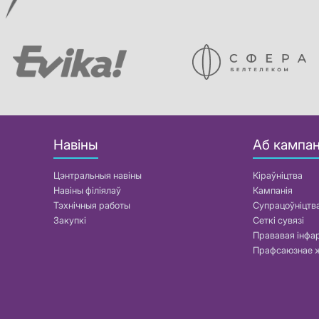
Навіны
Аб кампан
Цэнтральныя навіны
Кіраўніцтва
Навіны філіялаў
Кампанія
Тэхнічныя работы
Супрацоўніцтв
Закупкі
Сеткі сувязі
Прававая інф
Прафсаюзнае 