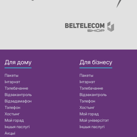
Для дому
Для бізнесу
Пакеты
Пакеты
Інтэрнэт
Інтэрнэт
Тэлебачанне
Тэлебачанне
Відэакантроль
Відэакантроль
Відэадамафон
Тэлефон
Тэлефон
Хостынг
Хостынг
Мой горад
Мой горад
Мой універсітэт
Іншыя паслугі
Іншыя паслугі
Акцыі