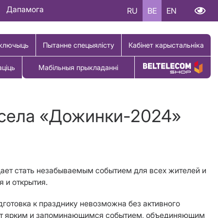
Дапамога
RU
BE
EN
ключыць
Пытанне спецыялісту
Кабінет карыстальніка
аціць
Мабільныя прыкладанні
Купіць тавар
 села «Дожинки-2024»
щает стать незабываемым событием для всех жителей и
 и открытия.
дготовка к празднику невозможна без активного
нет ярким и запоминающимся событием, объединяющим