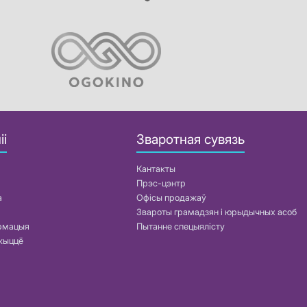
іі
Зваротная сувязь
Кантакты
Прэс-цэнтр
а
Офісы продажаў
Звароты грамадзян і юрыдычных асоб
армацыя
Пытанне спецыялісту
жыццё