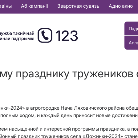
авіны
Аб кампаніі
Зваротная сувязь
Адно акно
Пад
123
лужба тэхнічнай
ыйнай падтрымкі
Апл
ому празднику тружеников
нки-2024» в агрогородке Нача Ляховичского района обе
 полным ходом, и каждый день приносит новые достижения
ием насыщенной и интересной программы праздника, а по
Районный праздник тружеников села «Дожинки-2024» ста