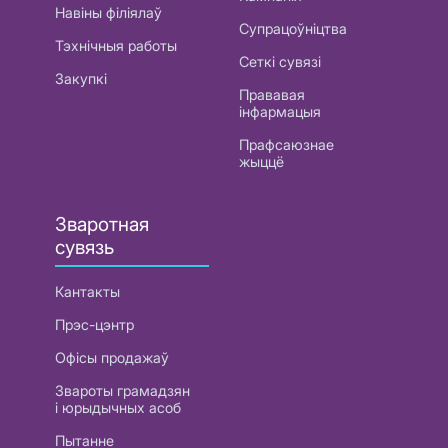
Навіны філіялаў
Супрацоўніцтва
Тэхнічныя работы
Сеткі сувязі
Закупкі
Прававая
інфармацыя
Прафсаюзнае
жыццё
Зваротная
сувязь
Кантакты
Прэс-цэнтр
Офісы продажаў
Звароты грамадзян
і юрыдычных асоб
Пытанне