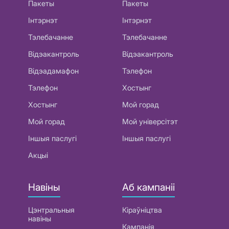
Пакеты
Пакеты
Інтэрнэт
Інтэрнэт
Тэлебачанне
Тэлебачанне
Відэакантроль
Відэакантроль
Відэадамафон
Тэлефон
Тэлефон
Хостынг
Хостынг
Мой горад
Мой горад
Мой універсітэт
Іншыя паслугі
Іншыя паслугі
Акцыі
Навіны
Аб кампаніі
Цэнтральныя
Кіраўніцтва
навіны
Кампанія