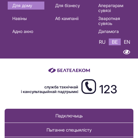
Основная
Для дому
Для бізнесу
Аператарам
сувязі
навигация
Навіны
Аб кампаніі
Зваротная
BE
сувязь
Адно акно
Дапамога
RU
BE
EN
123
служба тэхнічнай
і кансультацыйнай падтрымкі
Падключыць
Пытанне спецыялісту