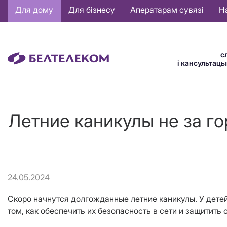
Основная
Для дому
Для бізнесу
Аператарам сувязі
Н
навигация
BE
с
і кансультац
Летние каникулы не за го
24.05.2024
Скоро начнутся долгожданные летние каникулы. У детей
том, как обеспечить их безопасность в сети и защитить 