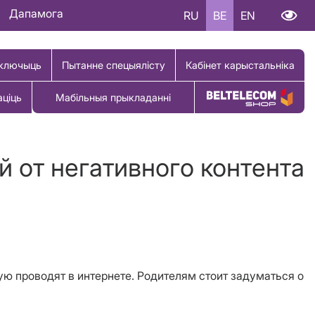
Дапамога
RU
BE
EN
ключыць
Пытанне спецыялісту
Кабінет карыстальніка
аціць
Мабільныя прыкладанні
Купіць тавар
й от негативного контента
ую проводят в интернете. Родителям стоит задуматься о