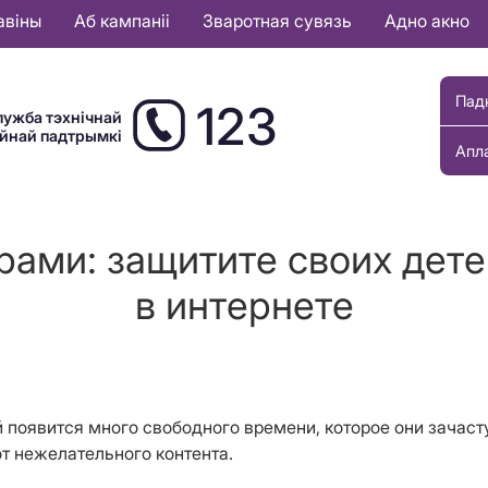
авіны
Аб кампаніі
Зваротная сувязь
Адно акно
Пад
123
лужба тэхнічнай
ыйнай падтрымкі
Апл
рами: защитите своих дете
в интернете
 появится много свободного времени, которое они зачаст
от нежелательного контента.