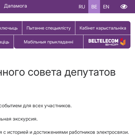
Дапамога
RU
BE
EN
ключыць
Пытанне спецыялісту
Кабінет карыстальніка
аціць
Мабільныя прыкладанні
Купіць тавар
нного совета депутатов
 событием для всех участников.
льная экскурсия.
 с историей и достижениями работников электросвязи.