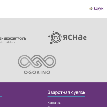
Друк
іі
Зваротная сувязь
Кантакты