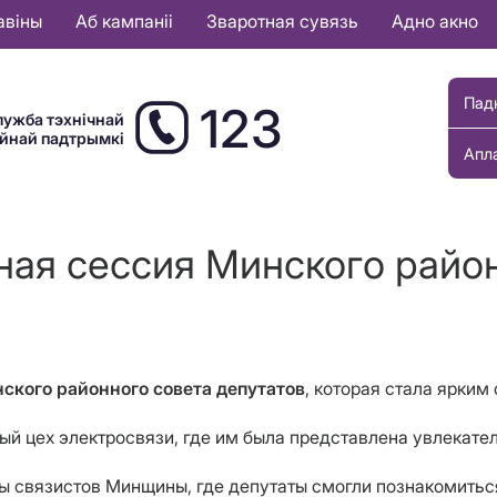
авіны
Аб кампаніі
Зваротная сувязь
Адно акно
Пад
123
лужба тэхнічнай
ыйнай падтрымкі
Апл
ная сессия Минского райо
ского районного совета депутатов
, которая стала ярким
й цех электросвязи, где им была представлена увлекате
 связистов Минщины, где депутаты смогли познакомиться