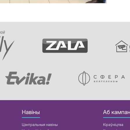
Навіны
Аб кампан
Цэнтральныя навіны
Кіраўніцтва