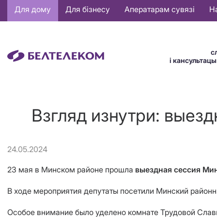
Основная
Для дому
Для бізнесу
Аператарам сувязі
Н
навигация
BE
с
і кансультац
Взгляд изнутри: выезд
24.05.2024
23 мая в Минском районе прошла
выездная сессия Мин
В ходе мероприятия депутаты посетили Минский районны
Особое внимание было уделено комнате Трудовой Славы