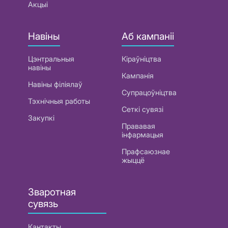
Акцыі
Навіны
Аб кампаніі
Цэнтральныя
Кіраўніцтва
навіны
Кампанія
Навіны філіялаў
Супрацоўніцтва
Тэхнічныя работы
Сеткі сувязі
Закупкі
Прававая
інфармацыя
Прафсаюзнае
жыццё
Зваротная
сувязь
Кантакты