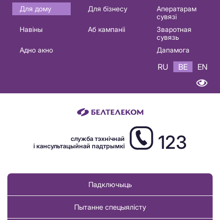
Основная
Для дому
Для бізнесу
Аператарам
сувязі
навигация
Навіны
Аб кампаніі
Зваротная
BE
сувязь
Адно акно
Дапамога
RU
BE
EN
123
служба тэхнічнай
і кансультацыйнай падтрымкі
Падключыць
Пытанне спецыялісту