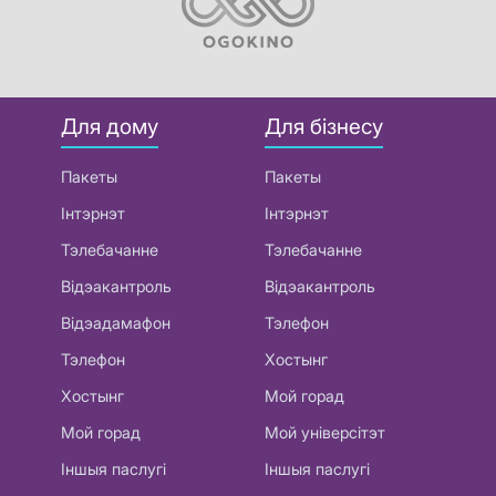
Для дому
Для бізнесу
Пакеты
Пакеты
Інтэрнэт
Інтэрнэт
Тэлебачанне
Тэлебачанне
Відэакантроль
Відэакантроль
Відэадамафон
Тэлефон
Тэлефон
Хостынг
Хостынг
Мой горад
Мой горад
Мой універсітэт
Іншыя паслугі
Іншыя паслугі