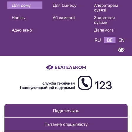
Основная
Для дому
Для бізнесу
Аператарам
сувязі
навигация
Навіны
Аб кампаніі
Зваротная
BE
сувязь
Адно акно
Дапамога
RU
BE
EN
123
служба тэхнічнай
і кансультацыйнай падтрымкі
Падключыць
Пытанне спецыялісту