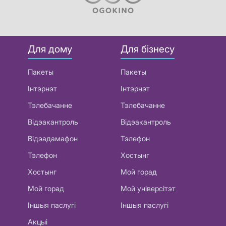
Для дому
Для бізнесу
Пакеты
Пакеты
Інтэрнэт
Інтэрнэт
Тэлебачанне
Тэлебачанне
Відэакантроль
Відэакантроль
Відэадамафон
Тэлефон
Тэлефон
Хостынг
Хостынг
Мой горад
Мой горад
Мой універсітэт
Іншыя паслугі
Іншыя паслугі
Акцыі