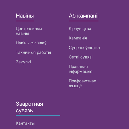
Навіны
Аб кампаніі
Цэнтральныя
Кіраўніцтва
навіны
Кампанія
Навіны філіялаў
Супрацоўніцтва
Тэхнічныя работы
Сеткі сувязі
Закупкі
Прававая
інфармацыя
Прафсаюзнае
жыццё
Зваротная
сувязь
Кантакты