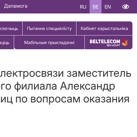
Дапамога
RU
BE
EN
ключыць
Пытанне спецыялісту
Кабінет карыстальніка
аціць
Мабільныя прыкладанні
Купіць тавар
 электросвязи заместитель
ого филиала Александр
иц по вопросам оказания