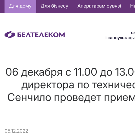
Основная
Для дому
Для бізнесу
Аператарам сувязі
Н
навигация
BE
с
і кансультац
06 декабря с 11.00 до 13
директора по техниче
Сенчило проведет прием
05.12.2022