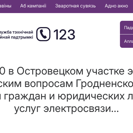
авіны
Аб кампаніі
Зваротная сувязь
Адно акно
Пад
123
лужба тэхнічнай
ыйнай падтрымкі
Апл
.00 в Островецком участке
ским вопросам Гродненск
 граждан и юридических л
услуг электросвязи...