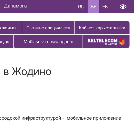
Дапамога
RU
BE
EN
ключыць
Пытанне спецыялісту
Кабінет карыстальніка
аціць
Мабільныя прыкладанні
Купіць тавар
 в Жодино
ородской инфраструктурой -
мобильное приложение