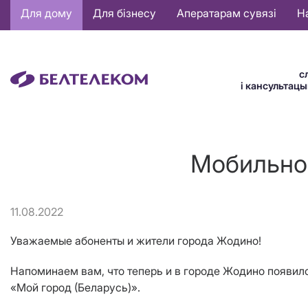
Основная
Для дому
Для бізнесу
Аператарам сувязі
Н
навигация
BE
с
і кансультац
Мобильно
11.08.2022
Уважаемые абоненты и жители города Жодино!
Напоминаем вам, что теперь и в городе Жодино появи
«Мой город (Беларусь)».