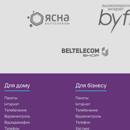
Для дому
Для бізнесу
Пакеты
Пакеты
Інтэрнэт
Інтэрнэт
Тэлебачанне
Тэлебачанне
Відэакантроль
Відэакантроль
Відэадамафон
Тэлефон
Тэлефон
Хостынг