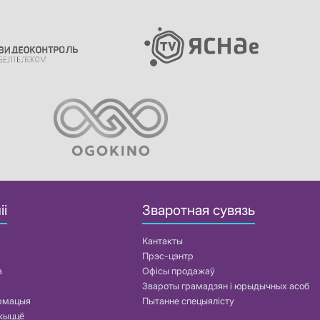
іі
Зваротная сувязь
Кантакты
Прэс-цэнтр
а
Офісы продажаў
Звароты грамадзян і юрыдычных асоб
армацыя
Пытанне спецыялісту
жыццё