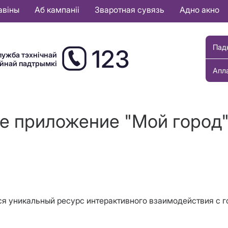
авіны
Аб кампаніі
Зваротная сувязь
Адно акно
Пад
123
лужба тэхнічнай
ыйнай падтрымкі
Апл
е приложение "Мой город"
лся
уникальный ресурс интерактивного взаимодействия с г