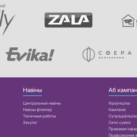
Навіны
Аб кампан
Цэнтральныя навіны
Кіраўніцтва
Навіны філіялаў
Кампанія
Тэхнічныя работы
Супрацоўніцтв
Закупкі
Сеткі сувязі
Прававая інф
Прафсаюзнае 