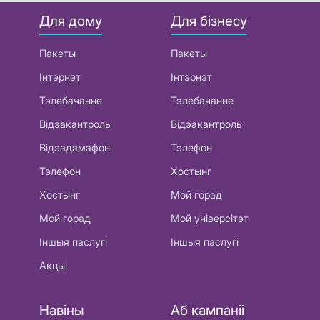
Для дому
Для бізнесу
Пакеты
Пакеты
Інтэрнэт
Інтэрнэт
Тэлебачанне
Тэлебачанне
Відэакантроль
Відэакантроль
Відэадамафон
Тэлефон
Тэлефон
Хостынг
Хостынг
Мой горад
Мой горад
Мой універсітэт
Іншыя паслугі
Іншыя паслугі
Акцыі
Навіны
Аб кампаніі