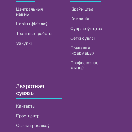
Цэнтральныя
Кіраўніцтва
навіны
Кампанія
Навіны філіялаў
Супрацоўніцтва
Тэхнічныя работы
Сеткі сувязі
Закупкі
Прававая
інфармацыя
Прафсаюзнае
жыццё
Зваротная
сувязь
Кантакты
Прэс-цэнтр
Офісы продажаў