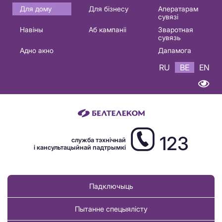
Основная
Для дому
Для бізнесу
Аператарам
сувязі
навигация
Навіны
Аб кампаніі
Зваротная
BE
сувязь
Адно акно
Дапамога
RU
BE
EN
123
служба тэхнічнай
і кансультацыйнай падтрымкі
Падключыць
Пытанне спецыялісту