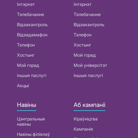
Інтэрнэт
Інтэрнэт
Тэлебачанне
Тэлебачанне
Відэакантроль
Відэакантроль
Відэадамафон
Тэлефон
Тэлефон
Хостынг
Хостынг
Мой горад
Мой горад
Мой універсітэт
Іншыя паслугі
Іншыя паслугі
Акцыі
Навіны
Аб кампаніі
Цэнтральныя
Кіраўніцтва
навіны
Кампанія
Навіны філіялаў