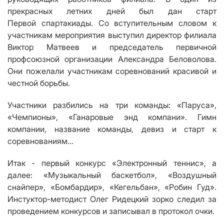
прекрасных летних дней был дан старт
Первой спартакиады. Со вступительным словом к
участникам мероприятия выступил директор филиала
Виктор Матвеев и председатель первичной
профсоюзной организации Александра Беловолова.
Они пожелали
участникам соревнований красивой и
честной борьбы.
Участники разбились на три команды
:
«
Паруса
»,
«Чемпионы», «Ганаровые энд компани». Гимн
компании, название команды, девиз и старт к
соревнованиям...
Итак - первый конкурс
«Электронный теннис»
, а
далее
:
«Музыкальный баскетбол»
,
«Воздушный
снайпер»
,
«Бомбардир»
,
«Кегельбан»
,
«
Робин Гуд
».
Инстуктор-методист Олег Ридецкий зорко следил за
проведением конкурсов и записывал в протокол очки.