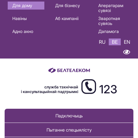
Основная
Для дому
Для бізнесу
Аператарам
сувязі
навигация
Навіны
Аб кампаніі
Зваротная
BE
сувязь
Адно акно
Дапамога
RU
BE
EN
123
служба тэхнічнай
і кансультацыйнай падтрымкі
Падключыць
Пытанне спецыялісту