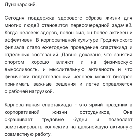
Луначарский
.
Сегодня поддержка здорового образа жизни для
многих людей становится первоочередной задачей.
Когда человек здоров, полон сил, он более активен и
эффективен. В корпоративной культуре
Гродненского
филиала
стало ежегодное проведение спартакиад и
отдельных состязаний
. Давно доказано
, что занятия
спортом хорошо влияют и на физическую
выносливость, и мыслительную активность
и
что
физически подготовленный человек может быстрее
принимать важные решения и легче справляется
с рабочей нагрузкой.
Корпоративная сп
а
ртакиада
- это
ярки
й
праздник
в
корпоративной жизни сотрудников
, Она
скра
шивает
трудовые будни и позвол
яе
т
замотивировать коллектив на дальнейшую активную
совместную работу.