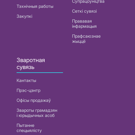
Супрацоўніцтва
Тэхнічныя работы
Сеткі сувязі
Закупкі
Прававая
інфармацыя
Прафсаюзнае
жыццё
Зваротная
сувязь
Кантакты
Прэс-цэнтр
Офісы продажаў
Звароты грамадзян
і юрыдычных асоб
Пытанне
спецыялісту