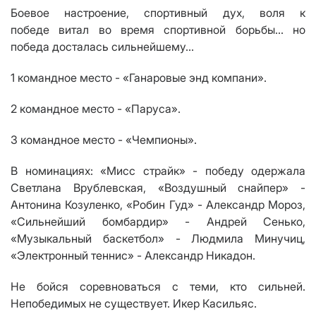
Боевое н
астроение, спортивный
дух
, воля к
победе
витал
во время спортивной борьбы... но
победа досталась сильнейшему...
1 командное место -
«Ганаровые энд компани».
2 командное место - «Паруса».
3 командное место - «Чемпионы».
В
номинациях
:
«Мисс страйк» - победу одержала
Светлана Врублевская,
«Воздушный
снайпер»
-
Антонина Козуленко,
«
Робин Гуд
» - Александр Мороз,
«Сильнейш
ий
бомбардир»
- Андрей Сенько,
«Музыкальный баскетбол»
- Людмила Минучиц,
«Электронный теннис»
- Александр Никадон.
Не бойся соревноваться с теми, кто сильней.
Непобедимых не существует.
Икер Касильяс
.