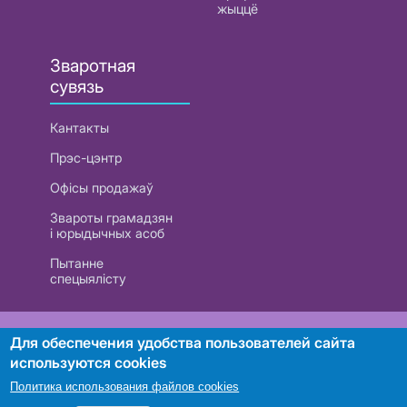
жыццё
Зваротная
сувязь
Кантакты
Прэс-цэнтр
Офісы продажаў
Звароты грамадзян
і юрыдычных асоб
Пытанне
спецыялісту
РУП «Белтэлекам». УНП 101007741
Для обеспечения удобства пользователей сайта
используются cookies
Политика использования файлов cookies