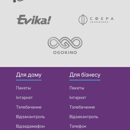
Для дому
Для бізнесу
Пакеты
Пакеты
Інтэрнэт
Інтэрнэт
Тэлебачанне
Тэлебачанне
Відэакантроль
Відэакантроль
Відэадамафон
Тэлефон