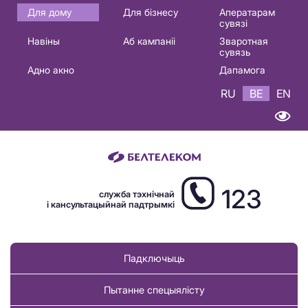
Основная
Для дому
Для бізнесу
Аператарам
сувязі
навигация
Навіны
Аб кампаніі
Зваротная
BE
сувязь
Адно акно
Дапамога
RU
BE
EN
123
служба тэхнічнай
і кансультацыйнай падтрымкі
Падключыць
Пытанне спецыялісту