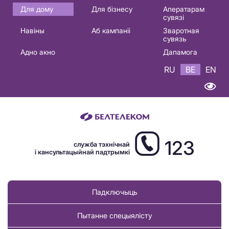
Основная
Для дому
Для бізнесу
Аператарам
сувязі
навигация
Навіны
Аб кампаніі
Зваротная
BE
сувязь
Адно акно
Дапамога
RU
BE
EN
123
служба тэхнічнай
і кансультацыйнай падтрымкі
Падключыць
Пытанне спецыялісту