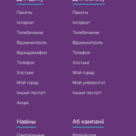
Пакеты
Пакеты
Інтэрнэт
Інтэрнэт
Тэлебачанне
Тэлебачанне
Відэакантроль
Відэакантроль
Відэадамафон
Тэлефон
Тэлефон
Хостынг
Хостынг
Мой горад
Мой горад
Мой універсітэт
Іншыя паслугі
Іншыя паслугі
Акцыі
Навіны
Аб кампаніі
Цэнтральныя
Кіраўніцтва