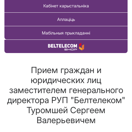
Кабінет карыстальніка
Аплаціць
Мабільныя прыкладанні
Купіць тавар
Прием граждан и
юридических лиц
заместителем генерального
директора РУП "Белтелеком"
Туромшей Сергеем
Валерьевичем