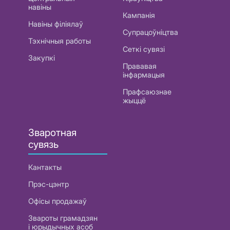
навіны
Кампанія
Навіны філіялаў
Супрацоўніцтва
Тэхнічныя работы
Сеткі сувязі
Закупкі
Прававая
інфармацыя
Прафсаюзнае
жыццё
Зваротная
сувязь
Кантакты
Прэс-цэнтр
Офісы продажаў
Звароты грамадзян
і юрыдычных асоб