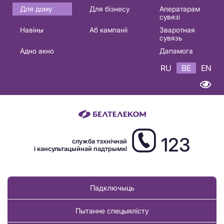
Основная
Для дому
Для бізнесу
Аператарам
сувязі
навигация
Навіны
Аб кампаніі
Зваротная
BE
сувязь
Адно акно
Дапамога
RU
BE
EN
123
служба тэхнічнай
і кансультацыйнай падтрымкі
Падключыць
Пытанне спецыялісту