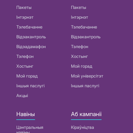
Пакеты
Пакеты
Інтэрнэт
Інтэрнэт
Тэлебачанне
Тэлебачанне
Відэакантроль
Відэакантроль
Відэадамафон
Тэлефон
Тэлефон
Хостынг
Хостынг
Мой горад
Мой горад
Мой універсітэт
Іншыя паслугі
Іншыя паслугі
Акцыі
Навіны
Аб кампаніі
Цэнтральныя
Кіраўніцтва
навіны