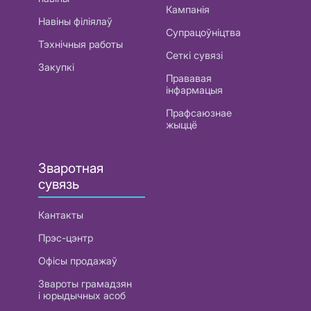
Кампанія
Навіны філіялаў
Супрацоўніцтва
Тэхнічныя работы
Сеткі сувязі
Закупкі
Прававая
інфармацыя
Прафсаюзнае
жыццё
Зваротная
сувязь
Кантакты
Прэс-цэнтр
Офісы продажаў
Звароты грамадзян
і юрыдычных асоб