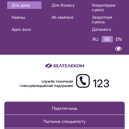
Основная
Для дому
Для бізнесу
Аператарам
сувязі
навигация
Навіны
Аб кампаніі
Зваротная
BE
сувязь
Адно акно
Дапамога
RU
BE
EN
123
служба тэхнічнай
і кансультацыйнай падтрымкі
Падключыць
Пытанне спецыялісту