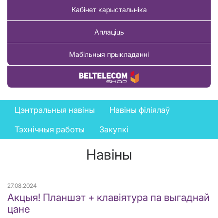
Кабінет карыстальніка
Аплаціць
Мабільныя прыкладанні
Купіць тавар
News
Цэнтральныя навіны
Навіны філіялаў
menu
Тэхнічныя работы
Закупкі
Навіны
27.08.2024
Акцыя! Планшэт + клавіятура па выгаднай
цане