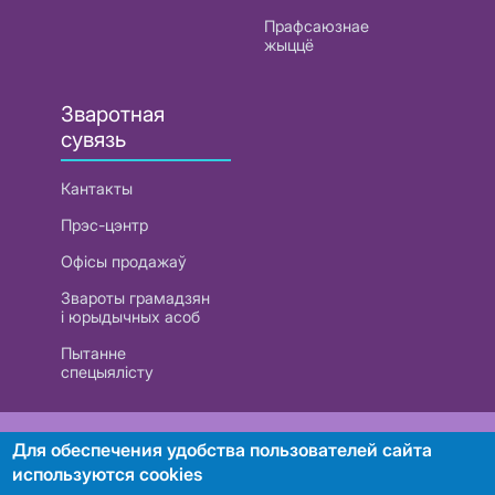
Прафсаюзнае
жыццё
Зваротная
сувязь
Кантакты
Прэс-цэнтр
Офісы продажаў
Звароты грамадзян
і юрыдычных асоб
Пытанне
спецыялісту
РУП «Белтэлекам». УНП 101007741
Для обеспечения удобства пользователей сайта
используются cookies