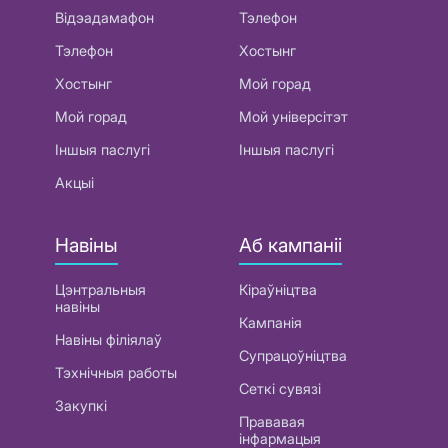
Відэадамафон
Тэлефон
Тэлефон
Хостынг
Хостынг
Мой горад
Мой горад
Мой універсітэт
Іншыя паслугі
Іншыя паслугі
Акцыі
Навіны
Аб кампаніі
Цэнтральныя
Кіраўніцтва
навіны
Кампанія
Навіны філіялаў
Супрацоўніцтва
Тэхнічныя работы
Сеткі сувязі
Закупкі
Прававая
інфармацыя