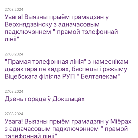
27.08.2024
Увага! Выязны прыём грамадзян у
Верхнядзвінску з адначасовым
падключэннем " прамой тэлефоннай
лініі"
27.08.2024
"Прамая тэлефонная лінія" з намеснікам
дырэктара па кадрах, бяспецы і рэжыму
Віцебскага філіяла РУП " Белтэлекам"
27.08.2024
Дзень горада ў Докшыцах
27.08.2024
Увага! Выязны прыём грамадзян у Міёрах
з адначасовым падключэннем " прамой
тэлефоннай лініі"