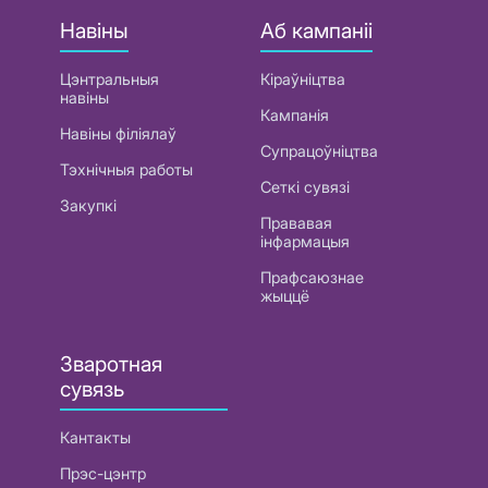
Навіны
Аб кампаніі
Цэнтральныя
Кіраўніцтва
навіны
Кампанія
Навіны філіялаў
Супрацоўніцтва
Тэхнічныя работы
Сеткі сувязі
Закупкі
Прававая
інфармацыя
Прафсаюзнае
жыццё
Зваротная
сувязь
Кантакты
Прэс-цэнтр