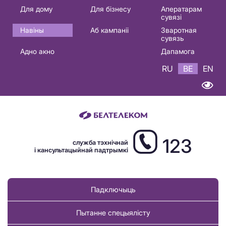
Основная
Для дому
Для бізнесу
Аператарам
сувязі
навигация
Навіны
Аб кампаніі
Зваротная
BE
сувязь
Адно акно
Дапамога
RU
BE
EN
123
служба тэхнічнай
і кансультацыйнай падтрымкі
Падключыць
Пытанне спецыялісту