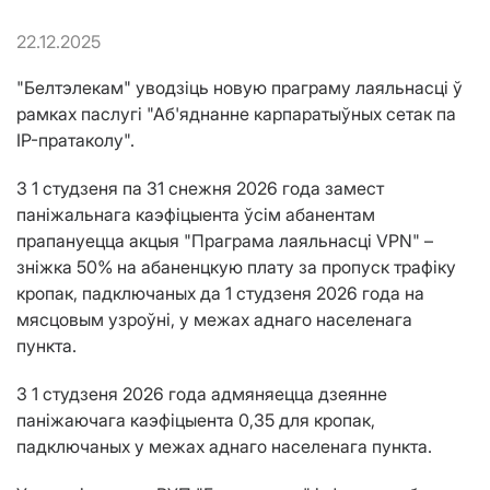
22.12.2025
"Белтэлекам" уводзіць новую праграму лаяльнасці ў
рамках паслугі "Аб'яднанне карпаратыўных сетак па
IP-пратаколу".
З 1 студзеня па 31 снежня 2026 года замест
паніжальнага каэфіцыента ўсім абанентам
прапануецца акцыя "Праграма лаяльнасці VPN" –
зніжка 50% на абаненцкую плату за пропуск трафіку
кропак, падключаных да 1 студзеня 2026 года на
мясцовым узроўні, у межах аднаго населенага
пункта.
З 1 студзеня 2026 года адмяняецца дзеянне
паніжаючага каэфіцыента 0,35 для кропак,
падключаных у межах аднаго населенага пункта.