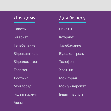
Для дому
Для бізнесу
Пакеты
Пакеты
Інтэрнэт
Інтэрнэт
Тэлебачанне
Тэлебачанне
Відэакантроль
Відэакантроль
Відэадамафон
Тэлефон
Тэлефон
Хостынг
Хостынг
Мой горад
Мой горад
Мой універсітэт
Іншыя паслугі
Іншыя паслугі
Акцыі