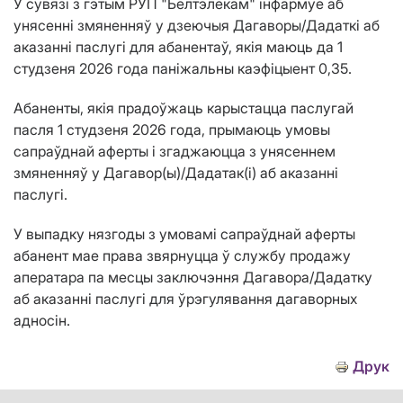
У сувязі з гэтым РУП "Белтэлекам" інфармуе аб
унясенні змяненняў у дзеючыя Дагаворы/Дадаткі аб
аказанні паслугі для абанентаў, якія маюць да 1
студзеня 2026 года паніжальны каэфіцыент 0,35.
Абаненты, якія прадоўжаць карыстацца паслугай
пасля 1 студзеня 2026 года, прымаюць умовы
сапраўднай аферты і згаджаюцца з унясеннем
змяненняў у Дагавор(ы)/Дадатак(i) аб аказанні
паслугі.
У выпадку нязгоды з умовамі сапраўднай аферты
абанент мае права звярнуцца ў службу продажу
аператара па месцы заключэння Дагавора/Дадатку
аб аказанні паслугі для ўрэгулявання дагаворных
адносін.
Друк