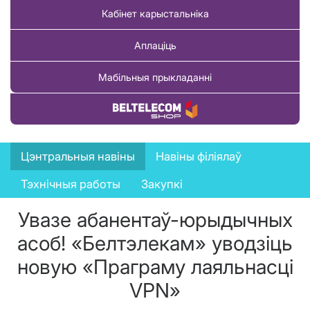
Кабінет карыстальніка
Аплаціць
Мабільныя прыкладанні
Купіць тавар
News
Цэнтральныя навіны
Навіны філіялаў
menu
Тэхнічныя работы
Закупкі
Увазе абанентаў-юрыдычных
асоб! «Белтэлекам» уводзіць
новую «Праграму лаяльнасці
VPN»