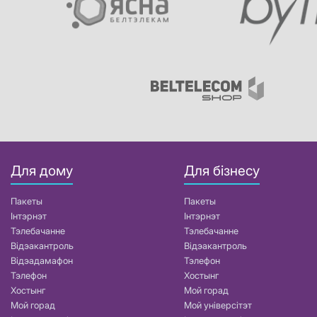
Для дому
Для бізнесу
Пакеты
Пакеты
Інтэрнэт
Інтэрнэт
Тэлебачанне
Тэлебачанне
Відэакантроль
Відэакантроль
Відэадамафон
Тэлефон
Тэлефон
Хостынг
Хостынг
Мой горад
Мой горад
Мой універсітэт