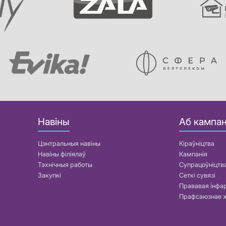
Навіны
Аб кампан
Цэнтральныя навіны
Кіраўніцтва
Навіны філіялаў
Кампанія
Тэхнічныя работы
Супрацоўніцтв
Закупкі
Сеткі сувязі
Прававая інф
Прафсаюзнае 