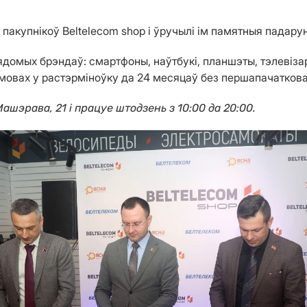
 пакупнікоў Beltelecom shop і ўручылі ім памятныя падарун
домых брэндаў: смартфоны, наўтбукі, планшэты, тэлевіза
мовах у растэрміноўку да 24 месяцаў без першапачаткова
ашэрава, 21 і працуе штодзень з 10:00 да 20:00.