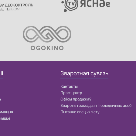
іі
Зваротная сувязь
Кантакты
Прэс-цэнтр
а
Офісы продажаў
Звароты грамадзян і юрыдычных асоб
армацыя
Пытанне спецыялісту
жыццё