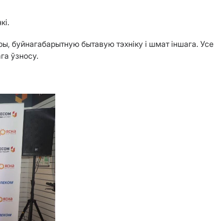
кі.
ры, буйнагабарытную бытавую тэхніку і шмат іншага. Усе
га ўзносу.