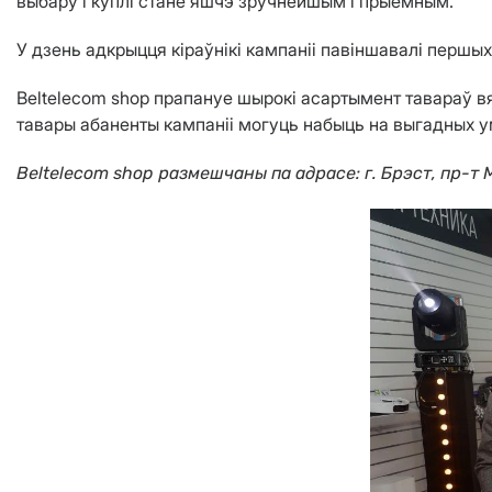
выбару і куплі стане яшчэ зручнейшым і прыемным.
У дзень адкрыцця кіраўнікі кампаніі павіншавалі першых
Beltelecom shop прапануе шырокі асартымент тавараў вя
тавары абаненты кампаніі могуць набыць на выгадных у
Beltelecom shop размешчаны па адрасе: г. Брэст, пр-т М