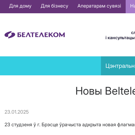
Основная
Для дому
Для бізнесу
Аператарам сувязі
Н
навигация
BE
с
і кансультац
News
Цэнтральн
menu
Новы Belte
23.01.2025
23 студзеня ў г. Брэсце ўрачыста адкрыта новая флагман