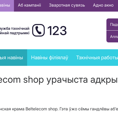
авіны
Аб кампаніі
Зваротная сувязь
Адно акно
Пад
123
лужба тэхнічнай
ыйнай падтрымкі
Апл
ыя навіны
Навіны філіялаў
Тэхнічныя работ
lecom shop урачыста адкры
ская крама Beltelecom shop. Гэта ўжо сёмы гандлёвы аб'ект