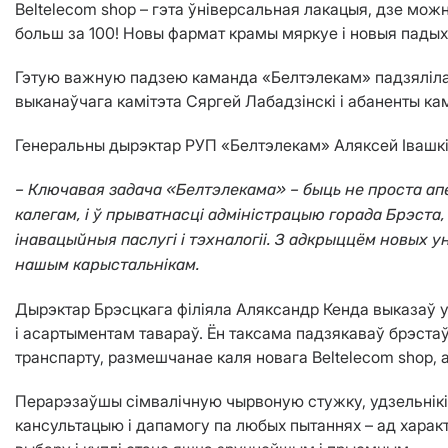
Beltelecom shop – гэта ўніверсальная лакацыя, дзе мож
больш за 100! Новы фармат крамы мяркуе і новыя падыхо
Гэтую важную падзею каманда «Белтэлекам» падзяліла 
выканаўчага камітэта Сяргей Лабадзінскі і абаненты кам
Генеральны дырэктар РУП «Белтэлекам» Аляксей Івашкі
– Ключавая задача «Белтэлекама» – быць не проста ап
калегам, і ў прыватнасці адміністрацыю горада Брэста
інавацыйныя паслугі і тэхналогіі. З адкрыццём новых 
нашым карыстальнікам.
Дырэктар Брэсцкага філіяла Аляксандр Кенда выказаў у
і асартыментам тавараў. Ён таксама падзякаваў брэста
транспарту, размешчанае каля новага Beltelecom shop,
Перарэзаўшы сімвалічную чырвоную стужку, удзельнікі 
кансультацыю і дапамогу па любых пытаннях – ад харак