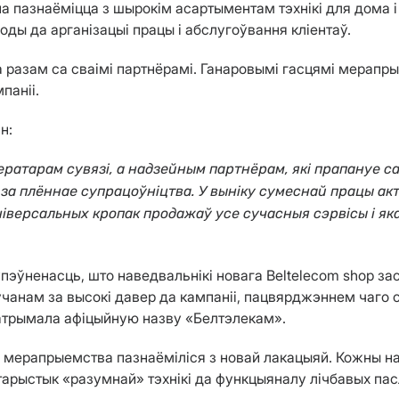
на пазнаёміцца з шырокім асартыментам тэхнікі для дома 
ды да арганізацыі працы і абслугоўвання кліентаў.
разам са сваімі партнёрамі. Ганаровымі гасцямі мерапры
паніі.
н:
ератарам сувязі, а надзейным партнёрам, які прапануе 
, за плённае супрацоўніцтва. У выніку сумеснай працы ак
універсальных кропак продажаў усе сучасныя сэрвісы і як
пэўненасць, што наведвальнікі новага Beltelecom shop за
ўчанам за высокі давер да кампаніі, пацвярджэннем чаго
 атрымала афіцыйную назву «Белтэлекам».
мерапрыемства пазнаёміліся з новай лакацыяй. Кожны на
тарыстык «разумнай» тэхнікі да функцыяналу лічбавых па