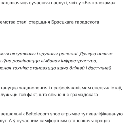
і падключыць сучасныя паслугі, якіх у «Белтэлекама»
емства сталі старшыня Брэсцкага гарадскога
самыя актуальныя і зручныя рашэнні. Дзякую нашым
тыўна развіваецца лічбавая інфраструктура,
асная тэхніка становяцца яшчэ бліжэй і даступней
стануцца задаволеныя і прафесіяналізмам спецыялістаў,
 служыць той факт, што спыненне грамадскага
ведвальнік Beltelecom shop атрымае тут кваліфікаваную
слуг. А ў сучасным камфортным становішчы працэс