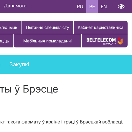
Дапамога
RU
BE
EN
ключыць
Пытанне спецыялісту
Кабінет карыстальніка
аціць
Мабільныя прыкладанні
Купіць тавар
ы
Закупкі
ты ў Брэсце
 такога фармату ў краіне і трэці ў Брэсцкай вобласці.