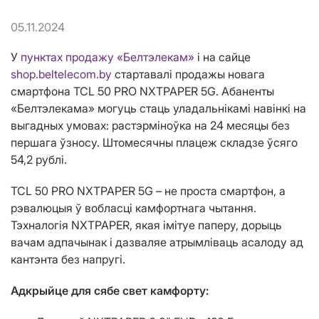
05.11.2024
У
пунктах продажу «Белтэлекам»
і на сайце
shop.beltelecom.by
стартавалі продажы новага
смартфона TCL 50 PRO NXTPAPER 5G. Абаненты
«Белтэлекама» могуць стаць уладальнікамі навінкі на
выгадных умовах: растэрміноўка на 24 месяцы без
першага ўзносу. Штомесячны плацеж складзе ўсяго
54,2 рублі.
TCL 50 PRO NXTPAPER 5G – не проста смартфон, а
рэвалюцыя ў вобласці камфортнага чытання.
Тэхналогія NXTPAPER, якая імітуе паперу, дорыць
вачам адпачынак і дазваляе атрымліваць асалоду ад
кантэнта без напругі.
Адкрыйце для сябе свет камфорту: