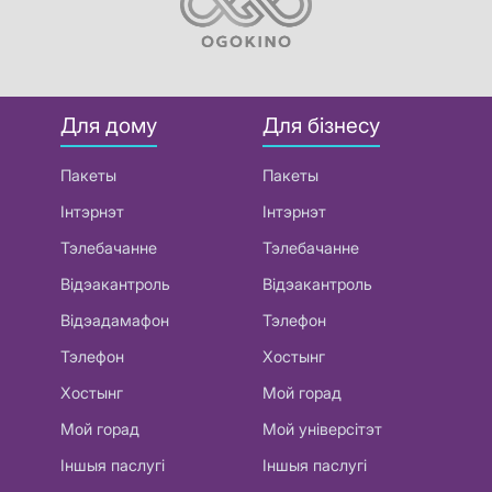
Для дому
Для бізнесу
Пакеты
Пакеты
Інтэрнэт
Інтэрнэт
Тэлебачанне
Тэлебачанне
Відэакантроль
Відэакантроль
Відэадамафон
Тэлефон
Тэлефон
Хостынг
Хостынг
Мой горад
Мой горад
Мой універсітэт
Іншыя паслугі
Іншыя паслугі