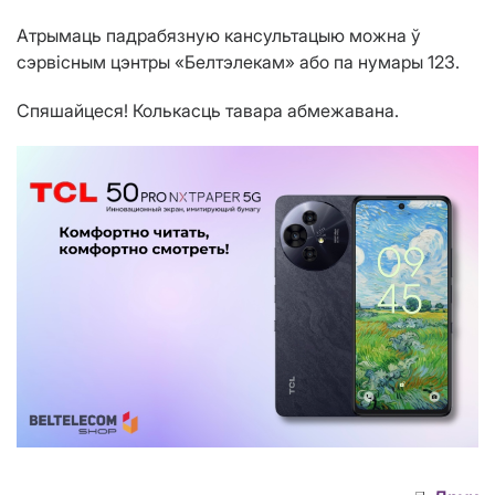
Атрымаць падрабязную кансультацыю можна ў
сэрвісным цэнтры «Белтэлекам» або па нумары 123.
Спяшайцеся! Колькасць тавара абмежавана.