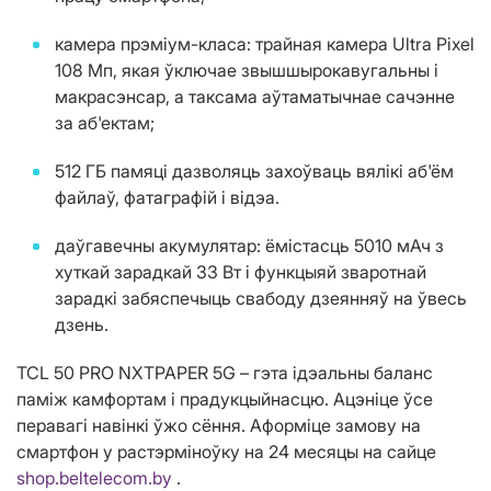
камера прэміум-класа: трайная камера Ultra Pixel
108 Мп, якая ўключае звышшырокавугальны і
макрасэнсар, а таксама аўтаматычнае сачэнне
за аб'ектам;
512 ГБ памяці дазволяць захоўваць вялікі аб'ём
файлаў, фатаграфій і відэа.
даўгавечны акумулятар: ёмістасць 5010 мАч з
хуткай зарадкай 33 Вт і функцыяй зваротнай
зарадкі забяспечыць свабоду дзеянняў на ўвесь
дзень.
TCL 50 PRO NXTPAPER 5G – гэта ідэальны баланс
паміж камфортам і прадукцыйнасцю. Ацэніце ўсе
перавагі навінкі ўжо сёння. Аформіце замову на
смартфон у растэрміноўку на 24 месяцы на сайце
shop.beltelecom.by
.