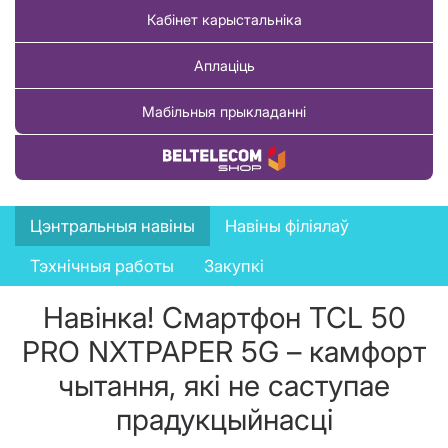
Кабінет карыстальніка
Аплаціць
Мабільныя прыкладанні
Купіць тавар
News
Цэнтральныя навіны
Навіны філіялаў
menu
Тэхнічныя работы
Закупкі
Навінка! Смартфон TCL 50
PRO NXTPAPER 5G – камфорт
чытання, які не саступае
прадукцыйнасці