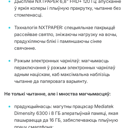
Дысплей NXTPAPER 6,8" FHD+ 120 Гц: апусканне
ў яркія колеры і плыўную пракрутку, чытанне без
стомленасці.
Тэхналогія NXTPAPER: спецыяльнае пакрыццё
рассейвае святло, зніжаючы нагрузку на вочы,
прадухіляючы блікі і памяншаючы сіняе
свячэнне.
Рэжым электронных чарнілаў: магчымасць
пераключэння ў рэжым электронных чарнілаў
адным націскам, каб максімальна наблізіць
чытанне да папяровага варыянту.
Не толькі чытанне, але і мноства магчымасцяў:
прадукцыйнасць: магутны працэсар Mediatek
Dimensity 6300 і 8 ГБ аператыўнай памяці, якая
пашыраецца да 16 ГБ, забяспечваюць плыўную
працу смартфона;