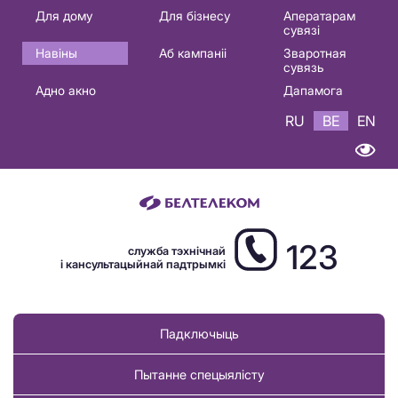
Основная
Для дому
Для бізнесу
Аператарам
сувязі
навигация
Навіны
Аб кампаніі
Зваротная
BE
сувязь
Адно акно
Дапамога
RU
BE
EN
123
служба тэхнічнай
і кансультацыйнай падтрымкі
Падключыць
Пытанне спецыялісту