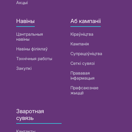
Акцыі
Навіны
Аб кампаніі
Цэнтральныя
Кіраўніцтва
навіны
Кампанія
Навіны філіялаў
Супрацоўніцтва
Тэхнічныя работы
Сеткі сувязі
Закупкі
Прававая
інфармацыя
Прафсаюзнае
жыццё
Зваротная
сувязь
Кантакты