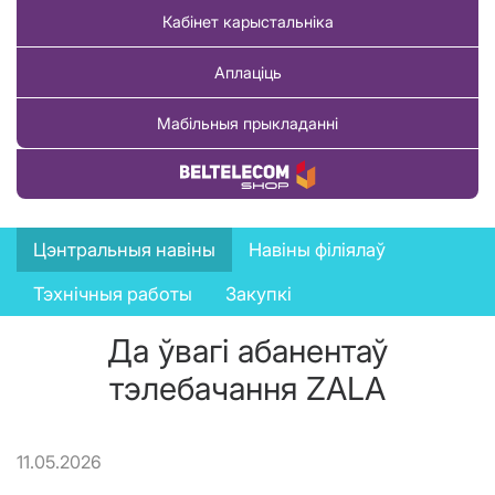
Кабінет карыстальніка
Аплаціць
Мабільныя прыкладанні
Купіць тавар
News
Цэнтральныя навіны
Навіны філіялаў
menu
Тэхнічныя работы
Закупкі
Да ўвагі абанентаў
тэлебачання ZALA
11.05.2026