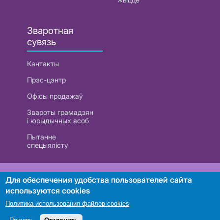
Зваротная
сувязь
Кантакты
Прэс-цэнтр
Офісы продажаў
Звароты грамадзян
і юрыдычных асоб
Пытанне
спецыялісту
РУП «Белтэлекам». УНП 101007741
Для обеспечения удобства пользователей сайта
используются cookies
Политика использования файлов cookies
Пошук