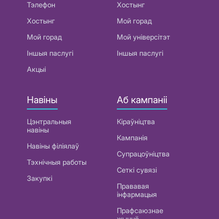
Тэлефон
Хостынг
Хостынг
Мой горад
Мой горад
Мой універсітэт
Іншыя паслугі
Іншыя паслугі
Акцыі
Навіны
Аб кампаніі
Цэнтральныя
Кіраўніцтва
навіны
Кампанія
Навіны філіялаў
Супрацоўніцтва
Тэхнічныя работы
Сеткі сувязі
Закупкі
Прававая
інфармацыя
Прафсаюзнае
жыццё