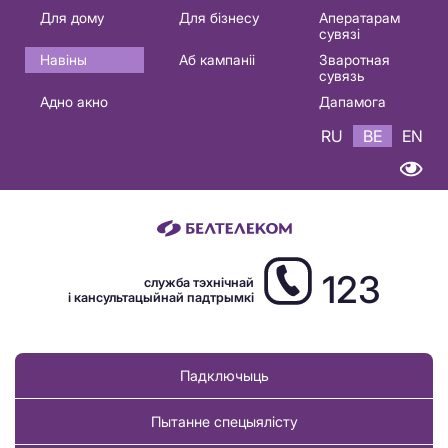
Основная
Для дому
Для бізнесу
Аператарам
сувязі
навигация
Навіны
Аб кампаніі
Зваротная
BE
сувязь
Адно акно
Дапамога
RU
BE
EN
123
служба тэхнічнай
і кансультацыйнай падтрымкі
Падключыць
Пытанне спецыялісту