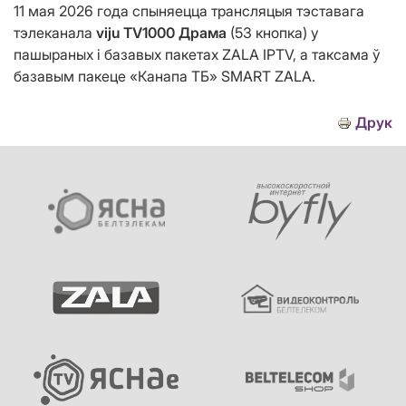
11 мая 2026 года спыняецца трансляцыя тэставага
тэлеканала
viju TV1000 Драма
(53 кнопка) у
пашыраных і базавых пакетах ZALA IPTV, а таксама ў
базавым пакеце «Канапа ТБ» SMART ZALA.
Друк