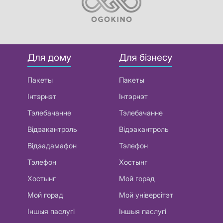
Для дому
Для бізнесу
Пакеты
Пакеты
Інтэрнэт
Інтэрнэт
Тэлебачанне
Тэлебачанне
Відэакантроль
Відэакантроль
Відэадамафон
Тэлефон
Тэлефон
Хостынг
Хостынг
Мой горад
Мой горад
Мой універсітэт
Іншыя паслугі
Іншыя паслугі