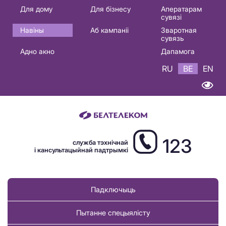
Основная
Для дому
Для бізнесу
Аператарам
сувязі
навигация
Навіны
Аб кампаніі
Зваротная
BE
сувязь
Адно акно
Дапамога
RU
BE
EN
123
служба тэхнічнай
і кансультацыйнай падтрымкі
Падключыць
Пытанне спецыялісту