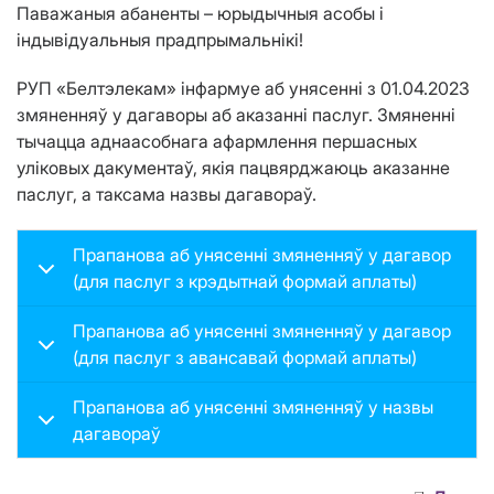
Паважаныя абаненты – юрыдычныя асобы і
індывідуальныя прадпрымальнікі!
РУП «Белтэлекам» інфармуе аб унясенні з 01.04.2023
змяненняў у дагаворы аб аказанні паслуг. Змяненні
тычацца аднаасобнага афармлення першасных
уліковых дакументаў, якія пацвярджаюць аказанне
паслуг, а таксама назвы дагавораў.
Прапанова аб унясенні змяненняў у дагавор
(для паслуг з крэдытнай формай аплаты)
Прапанова аб унясенні змяненняў у дагавор
(для паслуг з авансавай формай аплаты)
Прапанова аб унясенні змяненняў у назвы
дагавораў