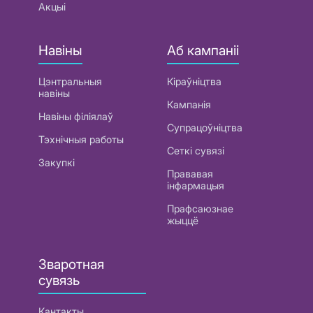
Акцыі
Навіны
Аб кампаніі
Цэнтральныя
Кіраўніцтва
навіны
Кампанія
Навіны філіялаў
Супрацоўніцтва
Тэхнічныя работы
Сеткі сувязі
Закупкі
Прававая
інфармацыя
Прафсаюзнае
жыццё
Зваротная
сувязь
Кантакты