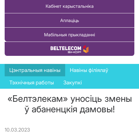
Кабінет карыстальніка
Аплаціць
Мабільныя прыкладанні
Купіць тавар
News
Цэнтральныя навіны
Навіны філіялаў
menu
Тэхнічныя работы
Закупкі
«Белтэлекам» уносіць змены
ў абаненцкія дамовы!
10.03.2023