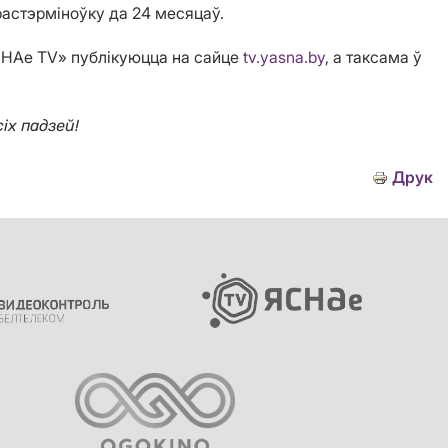
растэрміноўку да 24 месяцаў.
СНАе TV» публікуюцца на сайце
tv.yasna.by
, а таксама ў
іх падзей!
Друк