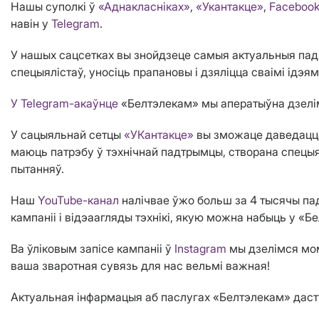
Нашы суполкі ў
«Аднакласніках»
,
«Укантакце»
,
Faceboo
навін у
Telegram
.
У нашых сацсетках вы знойдзеце самыя актуальныя падз
спецыялістаў, уносіць прапановы і дзяліцца сваімі ідэям
У Telegram-акаўнце
«Белтэлекам» мы аператыўна дзелім
У сацыяльнай сетцы
«УКантакце»
вы зможаце даведацца 
маюць патрэбу ў тэхнічнай падтрымцы, створана спецы
пытанняў.
Наш
YouTube-канал
налічвае ўжо больш за 4 тысячы пад
кампаніі і відэаагляды тэхнікі, якую можна набыць у «
Ва ўліковым запісе кампаніі ў
Instagram
мы дзелімся мома
ваша зваротная сувязь для нас вельмі важная!
Актуальная інфармацыя аб паслугах «Белтэлекам» даст