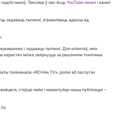
 падпісчыкаў. Таксама ў нас ёсць
YouTube-канал
і канал
уць задаваць пытанні, атрымліваць адказы ад
і.
каваннях і задаваць пытанні. Для кліентаў, якія
бы карыстач можа звярнуцца за рашэннем тэхнічных
екты тэлеканала «ЯСНАе TV», ролікі аб паслугах
айцеся, стаўце лайкі і каментуйце нашы публікацыі –
.by
.