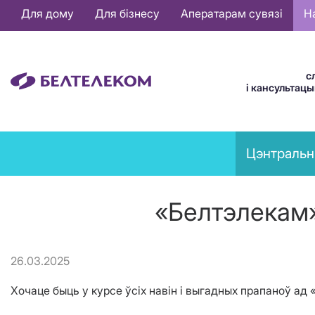
Основная
Для дому
Для бізнесу
Аператарам сувязі
Н
навигация
BE
с
і кансультац
News
Цэнтральн
menu
«Белтэлекам» 
26.03.2025
Хочаце быць у курсе ўсіх навін і выгадных прапаноў ад