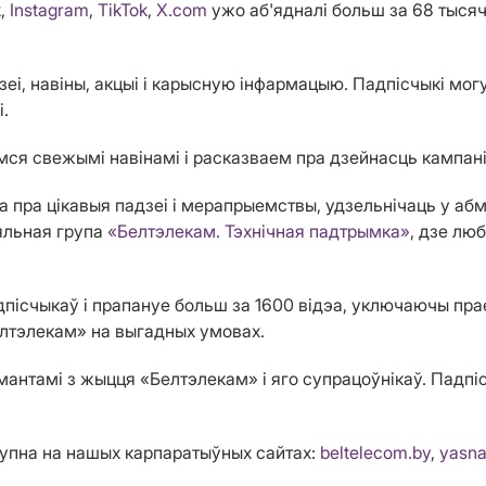
k
,
Instagram
,
TikTok
,
X.com
ужо аб'ядналі больш за 68 тысяч
еі, навіны, акцыі і карысную інфармацыю. Падпісчыкі мог
і.
ся свежымі навінамі і расказваем пра дзейнасць кампані
пра цікавыя падзеі і мерапрыемствы, удзельнічаць у абмер
яльная група
«Белтэлекам. Тэхнічная падтрымка»
, дзе лю
пісчыкаў і прапануе больш за 1600 відэа, уключаючы пра
Белтэлекам» на выгадных умовах.
нтамі з жыцця «Белтэлекам» і яго супрацоўнікаў. Падпісв
упна на нашых карпаратыўных сайтах:
beltelecom.by
,
yasna