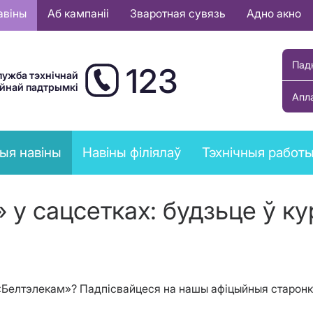
авіны
Аб кампаніі
Зваротная сувязь
Адно акно
Пад
123
лужба тэхнічнай
ыйнай падтрымкі
Апл
ыя навіны
Навіны філіялаў
Тэхнічныя работ
у сацсетках: будзьце ў кур
 «Белтэлекам»? Падпісвайцеся на нашы афіцыйныя старонк