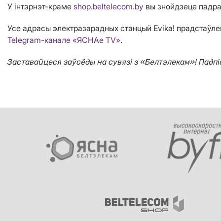
У інтэрнэт-краме
shop.beltelecom.by
вы знойдзеце падраб
Усе адрасы электразарадных станцый Evika! прадстаўл
Telegram-канале «ЯСНАе ТV»
.
Заставайцеся заўсёды на сувязі з «Белтэлекам»! Падпіс