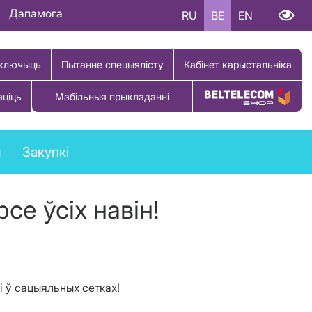
Дапамога
RU
BE
EN
ключыць
Пытанне спецыялісту
Кабінет карыстальніка
аціць
Мабільныя прыкладанні
Купіць тавар
ы
Закупкі
се ўсіх навін!
і ў сацыяльных сетках!