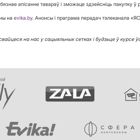
язнае апісанне тавараў і зможаце здзейсніць пакупку ў 
ены на
еvika.by
. Анонсы і праграма перадач тэлеканала «Я
вайцеся на нас у сацыяльных сетках і будзьце ў курсе ўс