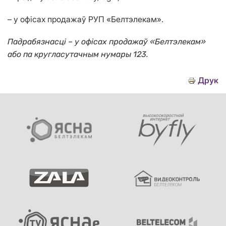
– у офісах продажаў РУП «Белтэлекам».
Падрабязнасці – у офісах продажаў «Белтэлекам»
або па кругласутачным нумары 123.
Друк