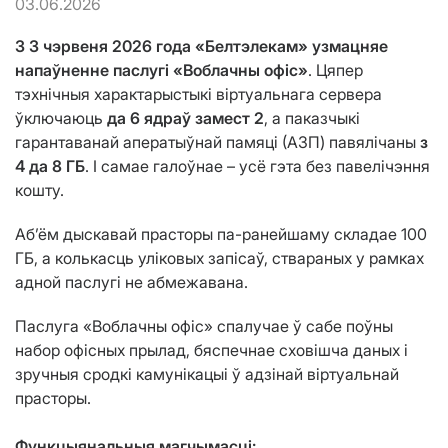
03.06.2026
З 3 чэрвеня 2026 года «Белтэлекам» узмацняе
напаўненне паслугі
«Воблачны офіс»
. Цяпер
тэхнічныя характарыстыкі віртуальнага сервера
ўключаюць
да 6 ядраў замест 2
, а паказчыкі
гарантаванай аператыўнай памяці (АЗП) павялічаны
з
4 да 8 ГБ
. І самае галоўнае – усё гэта без павелічэння
кошту.
Аб’ём дыскавай прасторы па-ранейшаму складае 100
ГБ, а колькасць уліковых запісаў, ствараных у рамках
адной паслугі не абмежавана.
Паслуга «Воблачны офіс» спалучае ў сабе поўны
набор офісных прылад, бяспечнае сховішча даных і
зручныя сродкі камунікацыі ў адзінай віртуальнай
прасторы.
Функцыянальныя
магчымасці: