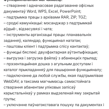
– стварэнне і адначасовае рэдагаванне офісных
дакументаў Word, WPS, Excel, PowerPoint;
– падтрымка працы з архівами RAR, ZIP, TGZ;
– сродкі камунікацыі: мэсанджар з падтрымкай
аўдыё-, відэасувязі і чата;
– інструменты арганізацыі працы: планавальнік
заданняў, каляндар, функцыянал нататак;
– паштовы кліент і падтрымка спісу кантактаў;
– функцыі бяспекі: двухфактарная аўтэнтыфікацыя;
– выгрузка і загрузка файлаў з абаненцкіх прылад;
– прэзентацыйная дошка з агульным доступам і
каталог прыкладанняў для пашырэння функцыяналу;
– падключэнне да любой службы, якая падтрымлівае
WebDAV, а таксама магчымасць самастойнага
стварэння абанентам уліковых запісаў
карыстальнікаў у рамках выдзеленай яму закрытай
групы;
– уключэнне паўнатэкставага пошуку па дакументах і