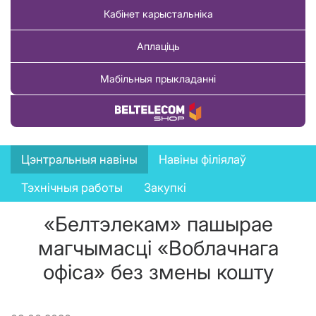
Кабінет карыстальніка
Аплаціць
Мабільныя прыкладанні
Купіць тавар
News
Цэнтральныя навіны
Навіны філіялаў
menu
Тэхнічныя работы
Закупкі
«Белтэлекам» пашырае
магчымасці «Воблачнага
офіса» без змены кошту