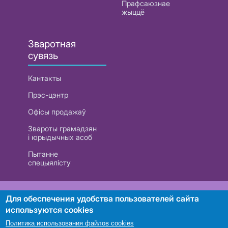
Прафсаюзнае
жыццё
Зваротная
сувязь
Кантакты
Прэс-цэнтр
Офісы продажаў
Звароты грамадзян
і юрыдычных асоб
Пытанне
спецыялісту
РУП «Белтэлекам». УНП 101007741
Для обеспечения удобства пользователей сайта
используются cookies
Политика использования файлов cookies