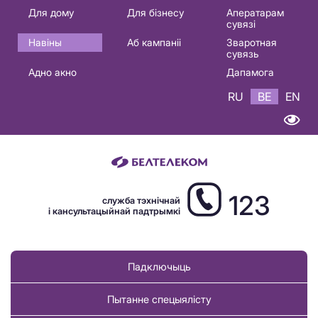
Основная
Для дому
Для бізнесу
Аператарам
сувязі
навигация
Навіны
Аб кампаніі
Зваротная
BE
сувязь
Адно акно
Дапамога
RU
BE
EN
123
служба тэхнічнай
і кансультацыйнай падтрымкі
Падключыць
Пытанне спецыялісту