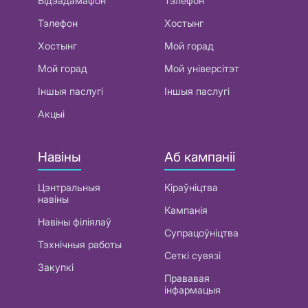
Відэадамафон
Тэлефон
Тэлефон
Хостынг
Хостынг
Мой горад
Мой горад
Мой універсітэт
Іншыя паслугі
Іншыя паслугі
Акцыі
Навіны
Аб кампаніі
Цэнтральныя
Кіраўніцтва
навіны
Кампанія
Навіны філіялаў
Супрацоўніцтва
Тэхнічныя работы
Сеткі сувязі
Закупкі
Прававая
інфармацыя