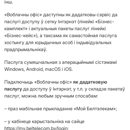
інш.
«Воблачны офіс» даступны як дадатковы сэрвіс да
паслугі доступу ў сетку Інтэрнэт (лінейкі «Бізнес-
камплект» і актуальныя пакеты паслуг лінейкі
«Бізнес-кейс»), а таксама як самастойная паслуга
хостынгу для юрыдычных асоб і індывідуальных
прадпрымальнікаў.
Паслуга сумяшчальная з аперацыйнымі сістэмамі
Windows, Android, macOS і iOS.
Падключыць «Воблачны офіс»
як дадатковую
паслугу
да доступу ў Інтэрнэт, у т.л. у складзе пакетаў
паслуг, можна любым зручным спосабам:
– праз мабільнае прыкладанне «Мой Белтэлекам»;
– у кабінеце карыстальніка на сайце
https://my.beltelecom.by/login;