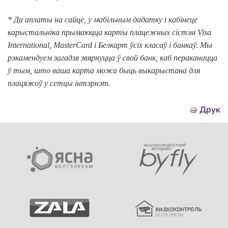
* Да аплаты на сайце, у мабільным дадатку і кабінеце
карыстальніка прымаюцца карты плацежных сістэм Visa
International, MasterCard і Белкарт ўсіх класаў і банкаў. Мы
рэкамендуем загадзя звярнуцца ў свой банк, каб пераканацца
ў тым, што ваша карта можа быць выкарыстана для
плацяжоў у сетцы інтэрнэт.
Друк