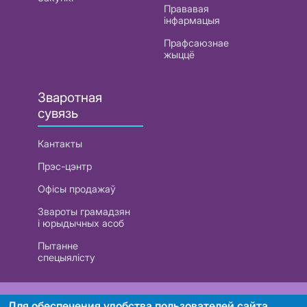
Прававая
інфармацыя
Прафсаюзнае
жыццё
Зваротная
сувязь
Кантакты
Прэс-цэнтр
Офісы продажаў
Звароты грамадзян
і юрыдычных асоб
Пытанне
спецыялісту
РУП «Белтэлекам». УНП 101007741
Для обеспечения удобства пользователей сайта