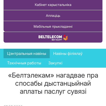
Кабінет карыстальніка
Аплаціць
Мабільныя прыкладанні
Купіць тавар
News
Цэнтральныя навіны
Навіны філіялаў
menu
Тэхнічныя работы
Закупкі
«Белтэлекам» нагадвае пра
спосабы дыстанцыйнай
аплаты паслуг сувязі