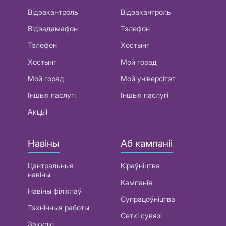
Відэакантроль
Відэакантроль
Відэадамафон
Тэлефон
Тэлефон
Хостынг
Хостынг
Мой горад
Мой горад
Мой універсітэт
Іншыя паслугі
Іншыя паслугі
Акцыі
Навіны
Аб кампаніі
Цэнтральныя
Кіраўніцтва
навіны
Кампанія
Навіны філіялаў
Супрацоўніцтва
Тэхнічныя работы
Сеткі сувязі
Закупкі