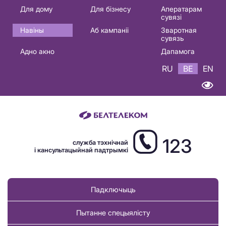
Основная
Для дому
Для бізнесу
Аператарам
сувязі
навигация
Навіны
Аб кампаніі
Зваротная
BE
сувязь
Адно акно
Дапамога
RU
BE
EN
123
служба тэхнічнай
і кансультацыйнай падтрымкі
Падключыць
Пытанне спецыялісту