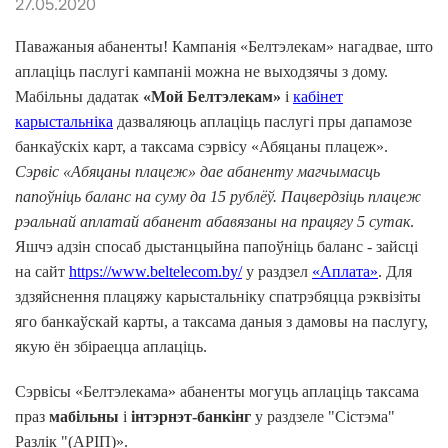
27.05.2020
Паважаныя абаненты! Кампанія «Белтэлекам» нагадвае, што
аплаціць паслугі кампаніі можна не выходзячы з
дому
.
Мабільн
ы
дадатак
«Мой Белтэлекам»
і
каб
і
нет
карыстальніка
дазваляюць аплаціць паслугі пры дапамозе
банкаўскіх карт, а таксама сэрвісу «Абяцаны плац
е
ж».
Сэрвіс «Абяцаны плац
е
ж» дае абаненту магчымасць
папоўніць баланс на суму да 15 рублёў. Пацвердзіць плац
е
ж
рэальнай аплатай абанент абавязаны на працягу 5 сутак
.
Яшчэ адзін спосаб дыстанцыйна папоўніць баланс - зайсці
на сайт
https://www.beltelecom.by/
у раздзел
«
А
плата»
. Для
здзяйснення плацяжу карыста
льніку с
патрэбяцца рэквізіты
яго банкаўскай карты, а таксама даныя з дамовы на паслугу,
якую ён збіраецца аплаціць.
Сэрвісы «Белтэлекама» абаненты могуць аплаціць таксама
праз
мабільны
і
інтэрнэт-банкінг
у раздзеле "Сістэма"
Разлік "(АРІП)».