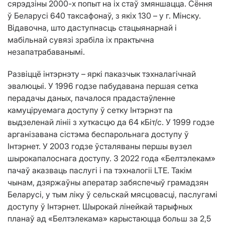
сярэдзіны 2000-х попыт на іх стаў змяншацца. Сёння
ў Беларусі 640 таксафонаў, з якіх 130 – у г. Мінску.
Відавочна, што даступнасць стацыянарнай і
мабільнай сувязі зрабіла іх практычна
незапатрабаванымі.
Развіццё інтэрнэту – яркі паказчык тэхналагічнай
эвалюцыі. У 1996 годзе пабудавана першая сетка
перадачы даных, пачалося прадастаўленне
камуціруемага доступу ў сетку Інтэрнэт па
выдзеленай лініі з хуткасцю да 64 кБіт/с. У 1999 годзе
арганізавана сістэма беспарольнага доступу ў
Інтэрнет. У 2003 годзе ўсталяваны першы вузел
шырокапалоснага доступу. З 2022 года «Белтэлекам»
пачаў аказваць паслугі і па тэхналогіі LTE. Такім
чынам, дзяржаўны аператар забяспечыў грамадзян
Беларусі, у тым ліку ў сельскай мясцовасці, паслугамі
доступу ў Інтэрнет. Шырокай лінейкай тарыфных
планаў ад «Белтэлекама» карыстаюцца больш за 2,5