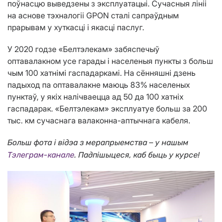
поўнасцю выведзены з эксплуатацыі. Сучасныя лініі
на аснове тэхналогіі GPON сталі сапраўдным
прарывам у хуткасці і якасці паслуг.
У 2020 годзе «Белтэлекам» забяспечыў
оптавалакном усе гарады і населеныя пункты з больш
чым 100 хатнімі гаспадаркамі. На сённяшні дзень
падыход па оптавалакне маюць 83% населеных
пунктаў, у якіх налічваецца ад 50 да 100 хатніх
гаспадарак. «Белтэлекам» эксплуатуе больш за 200
тыс. км сучаснага валаконна-аптычнага кабеля.
–
Больш фота і відэа з мерапрыемства
у нашым
Тэлеграм-канале
. Падпішыцеся, каб быць у курсе!