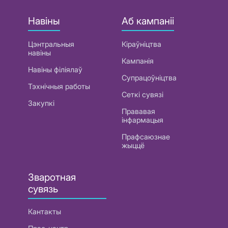
Навіны
Аб кампаніі
Цэнтральныя
Кіраўніцтва
навіны
Кампанія
Навіны філіялаў
Супрацоўніцтва
Тэхнічныя работы
Сеткі сувязі
Закупкі
Прававая
інфармацыя
Прафсаюзнае
жыццё
Зваротная
сувязь
Кантакты