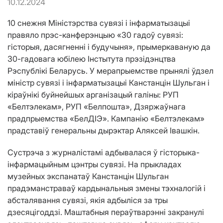
10.12.2024
10 снежня Міністэрства сувязі і інфарматызацыі
правяло прэс-канферэнцыю «30 гадоў сувязі:
гісторыя, дасягненні і будучыня», прымеркаваную да
30-гадовага юбілею Інстытута прэзідэнцтва
Рэспублікі Беларусь. У мерапрыемстве прынялі ўдзел
міністр сувязі і інфарматызацыі Канстанцін Шульган і
кіраўнікі буйнейшых арганізацый галіны: РУП
«Белтэлекам», РУП «Белпошта», Дзяржаўнага
прадпрыемства «БелДІЭ». Кампанію «Белтэлекам»
прадставіў генеральны дырэктар Аляксей Івашкін.
Сустрэча з журналістамі адбывалася ў гісторыка-
інфармацыйным цэнтры сувязі. На прыкладах
музейных экспанатаў Канстанцін Шульган
прадэманстраваў кардынальныя змены тэхналогій і
абсталявання сувязі, якія адбыліся за тры
дзесяцігоддзі. Маштабныя пераўтварэнні закранулі