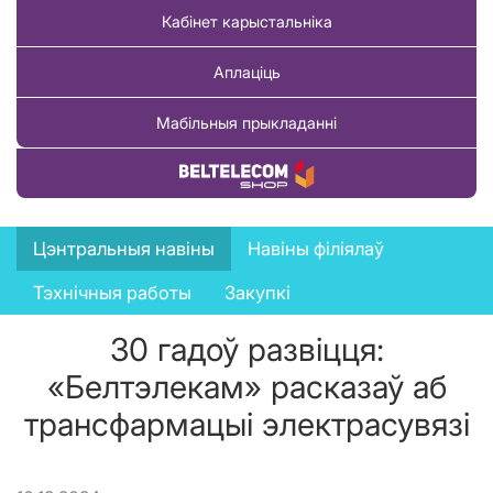
Кабінет карыстальніка
Аплаціць
Мабільныя прыкладанні
Купіць тавар
News
Цэнтральныя навіны
Навіны філіялаў
menu
Тэхнічныя работы
Закупкі
30 гадоў развіцця:
«Белтэлекам» расказаў аб
трансфармацыі электрасувязі