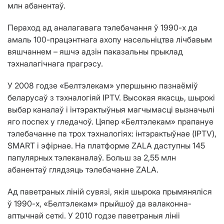
млн абанентаў.
Пераход ад аналагавага тэлебачання ў 1990-х да
амаль 100-працэнтнага ахопу насельніцтва лічбавым
вяшчаннем – яшчэ адзін паказальны прыклад
тэхналагічнага прагрэсу.
У 2008 годзе «Белтэлекам» упершыню пазнаёміў
беларусаў з тэхналогіяй IPTV. Высокая якасць, шырокі
выбар каналаў і інтэрактыўныя магчымасці вызначылі
яго поспех у гледачоў. Цяпер «Белтэлекам» прапануе
тэлебачанне па трох тэхналогіях: інтэрактыўнае (IPTV),
SMART і эфірнае. На платформе ZALA даступны 145
папулярных тэлеканалаў. Больш за 2,55 млн
абанентаў глядзяць тэлебачанне ZALA.
Ад паветраных ліній сувязі, якія шырока прымяняліся
ў 1990-х, «Белтэлекам» прыйшоў да валаконна-
аптычнай сеткі. У 2010 годзе паветраныя лініі