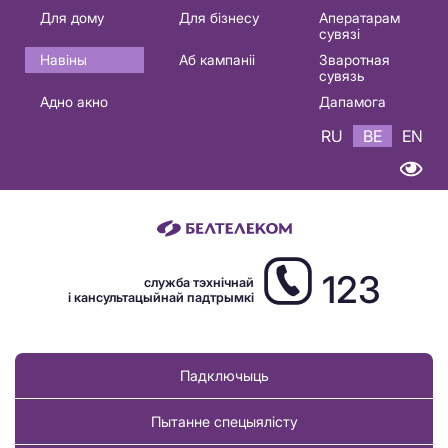
Основная
Для дому
Для бізнесу
Аператарам
сувязі
навигация
Навіны
Аб кампаніі
Зваротная
BE
сувязь
Адно акно
Дапамога
RU
BE
EN
123
служба тэхнічнай
і кансультацыйнай падтрымкі
Падключыць
Пытанне спецыялісту