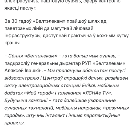
электрасувязь, паштовую сувязь, сферу кантролю
якасці паслуг.
За 30 гадоў «Белтэлекам» прайшоў шлях ад
паветраных ліній да магутнай лічбавай
інфраструктуры, даступнай практычна ў кожным кутку
краіны.
–
– Сёння
«
Белтэлекам
»
– гэта больш чым сувязь,
падкрэсліў генеральны дырэктар РУП «Белтэлекам»
Аляксей Івашкін. –
Мы прапануем абанентам паслугі
відэакантролю і Цэнтраў апрацоўкі даных, развіваем
сетку электразарадных станцый Evika!, мабільны
дадатак «Мой горад» і тэлеканал «ЯСНАе TV».
Будучыня кампаніі – гэта далейшае ўкараненне
сучасных тэхналогій, мабільны напрамак,
«
разумныя
гарады
»
, штучны інтэлект і іншыя перспектыўныя
праекты.