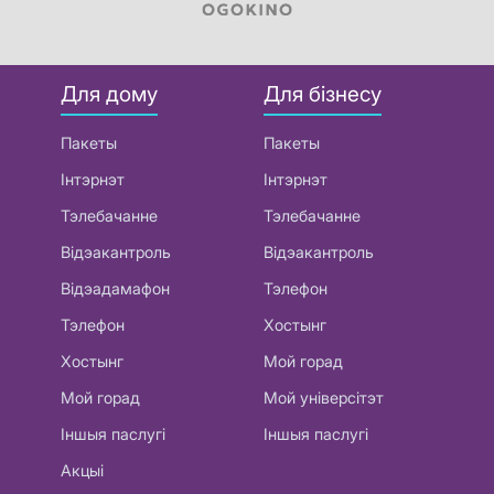
Для дому
Для бізнесу
Пакеты
Пакеты
Інтэрнэт
Інтэрнэт
Тэлебачанне
Тэлебачанне
Відэакантроль
Відэакантроль
Відэадамафон
Тэлефон
Тэлефон
Хостынг
Хостынг
Мой горад
Мой горад
Мой універсітэт
Іншыя паслугі
Іншыя паслугі
Акцыі