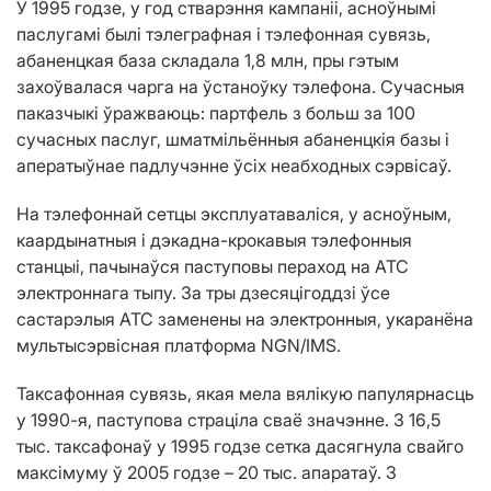
У 1995 годзе, у год стварэння кампаніі, асноўнымі
паслугамі былі тэлеграфная і тэлефонная сувязь,
абаненцкая база складала 1,8 млн, пры гэтым
захоўвалася чарга на ўстаноўку тэлефона. Сучасныя
паказчыкі ўражваюць: партфель з больш за 100
сучасных паслуг, шматмільённыя абаненцкія базы і
аператыўнае падлучэнне ўсіх неабходных сэрвісаў.
На тэлефоннай сетцы эксплуатаваліся, у асноўным,
каардынатныя і дэкадна-крокавыя тэлефонныя
станцыі, пачынаўся паступовы пераход на АТС
электроннага тыпу. За тры дзесяцігоддзі ўсе
састарэлыя АТС заменены на электронныя, укаранёна
мультысэрвісная платформа NGN/IMS.
Таксафонная сувязь, якая мела вялікую папулярнасць
у 1990-я, паступова страціла сваё значэнне. З 16,5
тыс. таксафонаў у 1995 годзе сетка дасягнула свайго
максімуму ў 2005 годзе – 20 тыс. апаратаў. З