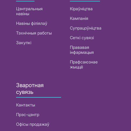
Цэнтральныя
Кіраўніцтва
навіны
Кампанія
Навіны філіялаў
Супрацоўніцтва
Тэхнічныя работы
Сеткі сувязі
Закупкі
Прававая
інфармацыя
Прафсаюзнае
жыццё
Зваротная
сувязь
Кантакты
Прэс-цэнтр
Офісы продажаў