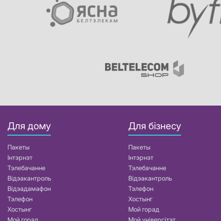
Для дому
Для бізнесу
Пакеты
Пакеты
Інтэрнэт
Інтэрнэт
Тэлебачанне
Тэлебачанне
Відэакантроль
Відэакантроль
Відэадамафон
Тэлефон
Тэлефон
Хостынг
Хостынг
Мой горад
Мой горад
Мой універсітэт