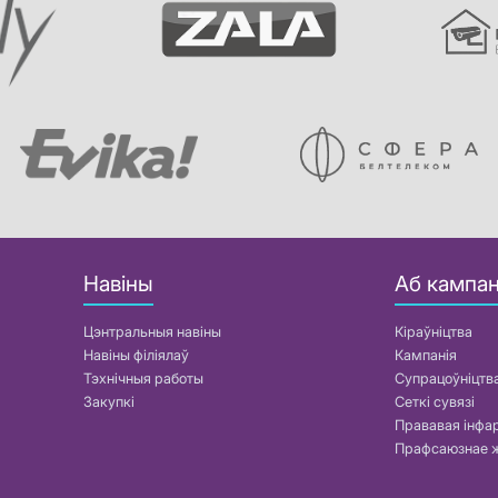
Навіны
Аб кампан
Цэнтральныя навіны
Кіраўніцтва
Навіны філіялаў
Кампанія
Тэхнічныя работы
Супрацоўніцтв
Закупкі
Сеткі сувязі
Прававая інф
Прафсаюзнае 