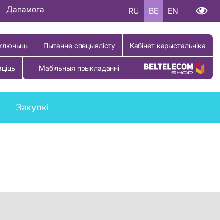
Дапамога
RU
BE
EN
ключыць
Пытанне спецыялісту
Кабінет карыстальніка
аціць
Мабільныя прыкладанні
Купіць тавар
ы
Закупкі