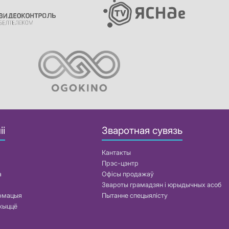
іі
Зваротная сувязь
Кантакты
Прэс-цэнтр
а
Офісы продажаў
Звароты грамадзян і юрыдычных асоб
армацыя
Пытанне спецыялісту
жыццё