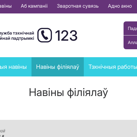
авіны
Аб кампаніі
Зваротная сувязь
Адно акно
Пад
123
лужба тэхнічнай
ыйнай падтрымкі
Апл
ыя навіны
Навіны філіялаў
Тэхнічныя работ
Навіны філіялаў