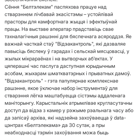
Сёння "Белтэлекам" паспяхова працуе над
стварэннем лічбавай экасістэмы – устойлівай
прасторы для камфортнага жыцця і эфектыўнай
працы. На выставе аператар прадставіць свае
тэхналагічныя рашэнні для бяспечнага асяроддзя. Яе
важнай часткай стаў "Відэакантроль", які дазваляе
павысіць бяспеку ў гарадах і сельскай мясцовасці, у
жылых мікрараёнах і на вытворчых аб'ектах. У
цяперашні час паслуга даступная юрыдычным
асобам, жыхарам шматкватэрных і прыватных дамоў.
"Відэакантроль" - гэта папулярнае комплекснае
рашэнне, якое ўключае набор інструментаў для
стварэння лёгка маштабуецца сістэмы аддаленага
маніторынгу. Карыстальнік атрымлівае кругласутачны
доступ да відэа з камер у рэжыме рэальнага часу або
да запісаў архіва, які надзейна захоўваецца ў data-
цэнтрах «Белтэлекама» да 30 сутак, а пры
неабходнасці тэрмін захоўвання можа быць