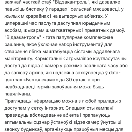
важнай часткай стаў "Відэакантроль", які дазваляе
павысіць бяспеку ў гарадах і сельскай мясцовасці, у
жылых мікрараёнах і на вытворчых аб'ектах. У
цяперашні час паслуга даступная юрыдычным
асобам, жыхарам шматкватэрных і прыватных дамоў.
"Відэакантроль" - гэта папулярнае комплекснае
рашэнне, якое ўключае набор інструментаў для
стварэння лёгка маштабуецца сістэмы аддаленага
маніторынгу. Карыстальнік атрымлівае кругласутачны
доступ да відэа з камер у рэжыме рэальнага часу або
да запісаў архіва, які надзейна захоўваецца ў data-
цэнтрах «Белтэлекама» да 30 сутак, а пры
неабходнасці тэрмін захоўвання можа быць
павялічаны.
Праглядаць інфармацыю можна з любой прылады з
доступам у сетку Інтэрнэт. Спецыялісты кампаніі
правядуць абследаванне аб'екта і прапануюць
аптымальны сцэнар ўстаноўкі відэакамер ўнутры ці
звонку будынкаў, арганізуюць працоўныя месцы для