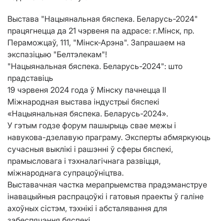
Выстава "Нацыянальная бяспека. Беларусь-2024"
працягнецца да 21 чэрвеня па адрасе: г.Мінск, пр.
Пераможцаў, 111, "Мінск-Арэна". Запрашаем на
экспазіцыю "Белтэлекам"!
"Нацыянальная бяспека. Беларусь-2024": што
прадставіць
19 чэрвеня 2024 года ў Мінску пачнецца II
Міжнародная выстава індустрыі бяспекі
«Нацыянальная бяспека. Беларусь-2024».
У гэтым годзе форум пашырыць свае межы і
навукова-дзелавую праграму. Эксперты абмяркуюць
сучасныя выклікі і рашэнні ў сферы бяспекі,
прамысловага і тэхналагічнага развіцця,
міжнароднага супрацоўніцтва.
Выставачная частка мерапрыемства прадэманструе
інавацыйныя распрацоўкі і гатовыя праекты ў галіне
ахоўных сістэм, тэхнікі і абсталявання для
забеспячэння бяспекі.