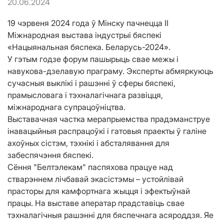
20.06.2024
19 чэрвеня 2024 года ў Мінску пачнецца II
Міжнародная выстава індустрыі бяспекі
«Нацыянальная бяспека. Беларусь-2024».
У гэтым годзе форум пашырыць свае межы і
навукова-дзелавую праграму. Эксперты абмяркуюць
сучасныя выклікі і рашэнні ў сферы бяспекі,
прамысловага і тэхналагічнага развіцця,
міжнароднага супрацоўніцтва.
Выставачная частка мерапрыемства прадэманструе
інавацыйныя распрацоўкі і гатовыя праекты ў галіне
ахоўных сістэм, тэхнікі і абсталявання для
забеспячэння бяспекі.
Сёння "Белтэлекам" паспяхова працуе над
стварэннем лічбавай экасістэмы – устойлівай
прасторы для камфортнага жыцця і эфектыўнай
працы. На выставе аператар прадставіць свае
тэхналагічныя рашэнні для бяспечнага асяроддзя. Яе