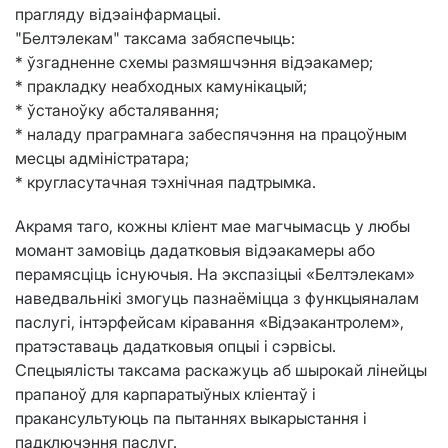
прагляду відэаінфармацыі.
"Белтэлекам" таксама забяспечыць:
* ўзгадненне схемы размяшчэння відэакамер;
* пракладку неабходных камунікацый;
* ўстаноўку абсталявання;
* наладу праграмнага забеспячэння на працоўным
месцы адміністратара;
* кругласутачная тэхнічная падтрымка.
Акрамя таго, кожны кліент мае магчымасць у любы
момант замовіць дадатковыя відэакамеры або
перамясціць існуючыя. На экспазіцыі «Белтэлекам»
наведвальнікі змогуць пазнаёміцца з функцыяналам
паслугі, інтэрфейсам кіравання «Відэакантролем»,
пратэставаць дадатковыя опцыі і сэрвісы.
Спецыялісты таксама раскажуць аб шырокай лінейцы
прапаноў для карпаратыўных кліентаў і
пракансультуюць па пытаннях выкарыстання і
падключэння паслуг.