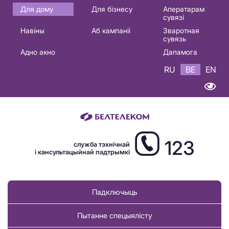
Основная
Для дому
Для бізнесу
Аператарам
сувязі
навигация
Навіны
Аб кампаніі
Зваротная
BE
сувязь
Адно акно
Дапамога
RU
BE
EN
123
служба тэхнічнай
і кансультацыйнай падтрымкі
Падключыць
Пытанне спецыялісту