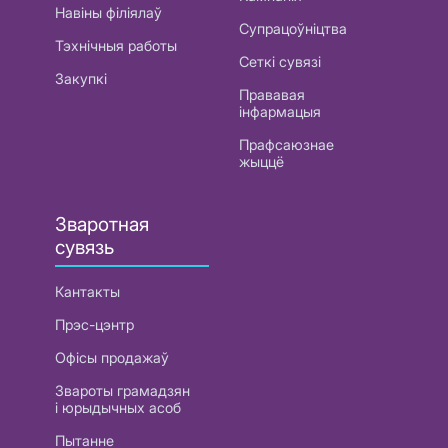
Навіны філіялаў
Супрацоўніцтва
Тэхнічныя работы
Сеткі сувязі
Закупкі
Прававая
інфармацыя
Прафсаюзнае
жыццё
Зваротная
сувязь
Кантакты
Прэс-цэнтр
Офісы продажаў
Звароты грамадзян
і юрыдычных асоб
Пытанне