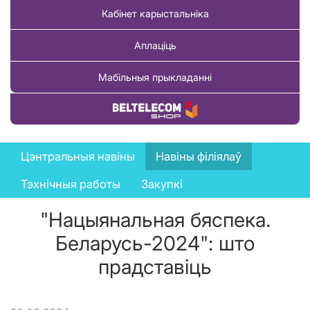
Кабінет карыстальніка
Аплаціць
Мабільныя прыкладанні
Купіць тавар
News
Цэнтральныя навіны
Навіны філіялаў
menu
Тэхнічныя работы
Закупкі
"Нацыянальная бяспека.
Беларусь-2024": што
прадставіць