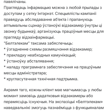
павялічаны.
Праглядаць інфармацыю можна з любой прылады з
доступам у сетку Інтэрнэт. Спецыялісты кампаніі
правядуць абследаванне аб'екта і прапануюць
аптымальны сцэнар ўстаноўкі відэакамер ўнутры ці
звонку будынкаў, арганізуюць працоўныя месцы для
прагляду відэаінфармацыі.
"Белтэлекам" таксама забяспечыць:
* ўзгадненне схемы размяшчэння відэакамер;
* пракладку неабходных камунікацый;
* ўстаноўку абсталявання;
* наладу праграмнага забеспячэння на працоўным
месцы адміністратара;
* кругласутачная тэхнічная падтрымка.
Акрамя таго, кожны кліент мае магчымасць у любы
момант замовіць дадатковыя відэакамеры або
перамясціць існуючыя. На экспазіцыі «Белтэлекам»
наведвальнікі змогуць пазнаёміцца з функцыяналам