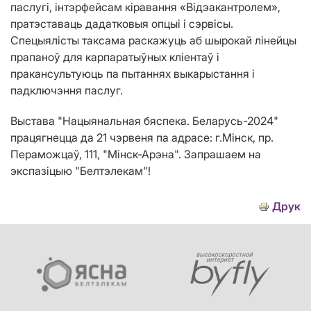
паслугі, інтэрфейсам кіравання «Відэакантролем»,
пратэставаць дадатковыя опцыі і сэрвісы.
Спецыялісты таксама раскажуць аб шырокай лінейцы
прапаноў для карпаратыўных кліентаў і
пракансультуюць па пытаннях выкарыстання і
падключэння паслуг.
Выстава "Нацыянальная бяспека. Беларусь-2024"
працягнецца да 21 чэрвеня па адрасе: г.Мінск, пр.
Пераможцаў, 111, "Мінск-Арэна". Запрашаем на
экспазіцыю "Белтэлекам"!
Друк