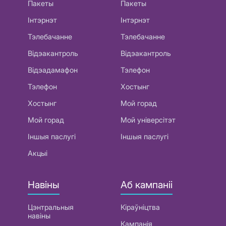
Пакеты
Пакеты
Інтэрнэт
Інтэрнэт
Тэлебачанне
Тэлебачанне
Відэакантроль
Відэакантроль
Відэадамафон
Тэлефон
Тэлефон
Хостынг
Хостынг
Мой горад
Мой горад
Мой універсітэт
Іншыя паслугі
Іншыя паслугі
Акцыі
Навіны
Аб кампаніі
Цэнтральныя
Кіраўніцтва
навіны
Кампанія