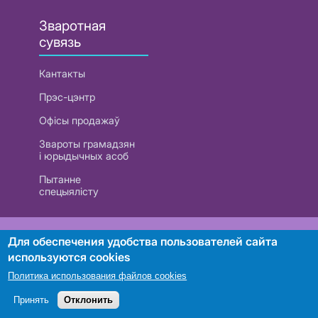
Зваротная
сувязь
Кантакты
Прэс-цэнтр
Офісы продажаў
Звароты грамадзян
і юрыдычных асоб
Пытанне
спецыялісту
РУП «Белтэлекам». УНП 101007741
Для обеспечения удобства пользователей сайта
используются cookies
Политика использования файлов cookies
Пошук
Принять
Отклонить