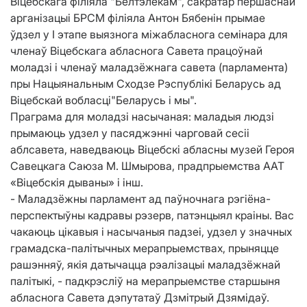
Віцебскага філіяла "Белтэлекам", сакратар першаснай
арганізацыі БРСМ філіяла Антон Бябенін прымае
ўдзел у I этапе выязнога міжабласнога семінара для
членаў Віцебскага абласнога Савета працоўнай
моладзі і членаў маладзёжнага савета (парламента)
пры Нацыянальным Сходзе Рэспублікі Беларусь ад
Віцебскай вобласці"Беларусь і мы".
Праграма для моладзі насычаная: маладыя людзі
прымаюць удзел у пасяджэнні чарговай сесіі
аблсавета, наведваюць Віцебскі абласны музей Героя
Савецкага Саюза М. Шмырова, прадпрыемства ААТ
«Віцебскія дываны» і інш.
- Маладзёжны парламент ад паўночнага рэгіёна-
перспектыўны кадравы рэзерв, патэнцыял краіны. Вас
чакаюць цікавыя і насычаныя падзеі, удзел у значных
грамадска-палітычных мерапрыемствах, прыняцце
рашэнняў, якія датычацца рэалізацыі маладзёжнай
палітыкі, - падкрэсліў на мерапрыемстве старшыня
абласнога Савета дэпутатаў Дзмітрый Дзямідаў.