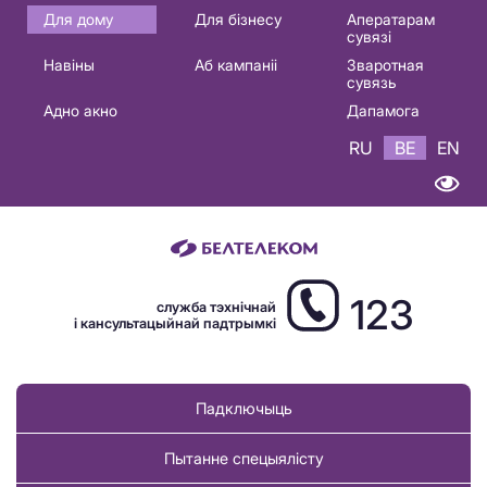
Основная
Для дому
Для бізнесу
Аператарам
сувязі
навигация
Навіны
Аб кампаніі
Зваротная
BE
сувязь
Адно акно
Дапамога
RU
BE
EN
123
служба тэхнічнай
і кансультацыйнай падтрымкі
Падключыць
Пытанне спецыялісту