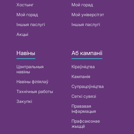
Хостынг
Мой горад
Мой горад
Мой універсітэт
Іншыя паслугі
Іншыя паслугі
Акцыі
Навіны
Аб кампаніі
Цэнтральныя
Кіраўніцтва
навіны
Кампанія
Навіны філіялаў
Супрацоўніцтва
Тэхнічныя работы
Сеткі сувязі
Закупкі
Прававая
інфармацыя
Прафсаюзнае
жыццё