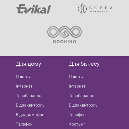
Для дому
Для бізнесу
Пакеты
Пакеты
Інтэрнэт
Інтэрнэт
Тэлебачанне
Тэлебачанне
Відэакантроль
Відэакантроль
Відэадамафон
Тэлефон
Тэлефон
Хостынг