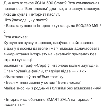
Дык што ж такое ЯСНА 500 Smart? Гэта комплексная
прапанова "Белтэлекам" для тых, хто шануе высокую
якасць сувязі і інтэрнэт паслуг.
Што ўваходзіць у пакет?
- Высакахуткасны Інтэрнэт: хуткасць да 500/250 Мбіт/
с.
Гэта азначае:
Хуткую загрузку старонак, плыўнае прайграванне
відэа ў высокім дазволе і магчымасць адначасовага
выкарыстання Інтэрнэту на некалькіх прыладах без
страты хуткасці.
Безлімітны трафік-Серф ў Інтэрнэце колькі заўгодна,
Спампоўвайце файлы, глядзіце відэа — ніякіх
абмежаванняў па аб'ёме трафіку.
- Безлімітныя званкі ў сетцы " Белтэлекам":
Майце зносіны з роднымі і блізкімі без абмежаванняў
.
- Інтэрнэт-тэлебачанне SMART ZALA па тарыфе "
Канапа ТБ":