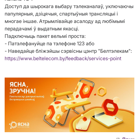
Доступ да шырокага выбару тэлеканалаў, уключаючы
папулярныя, дзіцячыя, спартыўныя трансляцыі і
многае іншае. Атрымлівайце асалоду ад любімымі
перадачамі ў выдатным якасці.
Падключыць пакет вельмі проста:
- Патэлефануйце па тэлефоне 123 або
- Наведайце бліжэйшы сэрвісны цэнтр "Белтэлекам":
https://www.beltelecom.by/feedback/services-point