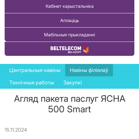
Кабінет карыстальніка
Аплаціць
Мабільныя прыкладанні
Купіць тавар
News
Цэнтральныя навіны
Навіны філіялаў
menu
Тэхнічныя работы
Закупкі
Агляд пакета паслуг ЯСНА
500 Smart
15.11.2024