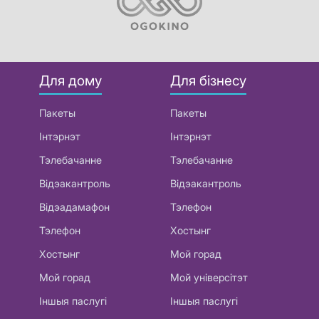
Для дому
Для бізнесу
Пакеты
Пакеты
Інтэрнэт
Інтэрнэт
Тэлебачанне
Тэлебачанне
Відэакантроль
Відэакантроль
Відэадамафон
Тэлефон
Тэлефон
Хостынг
Хостынг
Мой горад
Мой горад
Мой універсітэт
Іншыя паслугі
Іншыя паслугі