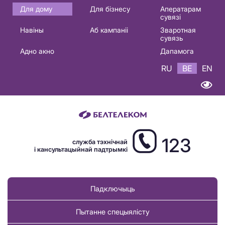
Основная
Для дому
Для бізнесу
Аператарам
сувязі
навигация
Навіны
Аб кампаніі
Зваротная
BE
сувязь
Адно акно
Дапамога
RU
BE
EN
123
служба тэхнічнай
і кансультацыйнай падтрымкі
Падключыць
Пытанне спецыялісту