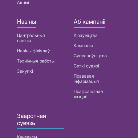
Акцыі
Навіны
Аб кампаніі
Цэнтральныя
Кіраўніцтва
навіны
Кампанія
Навіны філіялаў
Супрацоўніцтва
Тэхнічныя работы
Сеткі сувязі
Закупкі
Прававая
інфармацыя
Прафсаюзнае
жыццё
Зваротная
сувязь
Кантакты