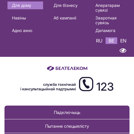
Основная
Для дому
Для бізнесу
Аператарам
сувязі
навигация
Навіны
Аб кампаніі
Зваротная
BE
сувязь
Адно акно
Дапамога
RU
BE
EN
123
служба тэхнічнай
і кансультацыйнай падтрымкі
Падключыць
Пытанне спецыялісту