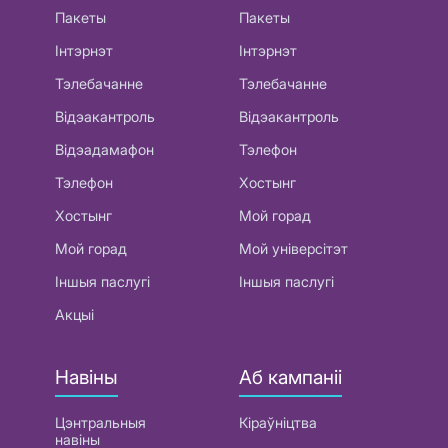
Пакеты
Пакеты
Інтэрнэт
Інтэрнэт
Тэлебачанне
Тэлебачанне
Відэакантроль
Відэакантроль
Відэадамафон
Тэлефон
Тэлефон
Хостынг
Хостынг
Мой горад
Мой горад
Мой універсітэт
Іншыя паслугі
Іншыя паслугі
Акцыі
Навіны
Аб кампаніі
Цэнтральныя
Кіраўніцтва
навіны