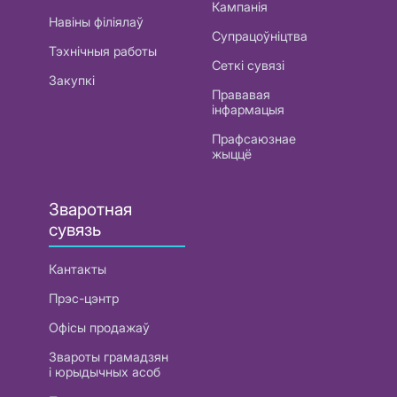
Кампанія
Навіны філіялаў
Супрацоўніцтва
Тэхнічныя работы
Сеткі сувязі
Закупкі
Прававая
інфармацыя
Прафсаюзнае
жыццё
Зваротная
сувязь
Кантакты
Прэс-цэнтр
Офісы продажаў
Звароты грамадзян
і юрыдычных асоб