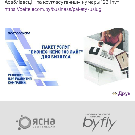
Асаблівасці - па кругласутачным нумары 123 і тут
https://beltelecom.by/business/pakety-uslug
.
Друк