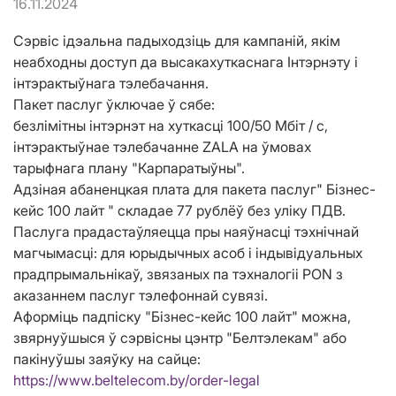
16.11.2024
Сэрвіс ідэальна падыходзіць для кампаній, якім
неабходны доступ да высакахуткаснага Інтэрнэту і
інтэрактыўнага тэлебачання.
Пакет паслуг ўключае ў сябе:
безлімітны інтэрнэт на хуткасці 100/50 Мбіт / с,
інтэрактыўнае тэлебачанне ZALA на ўмовах
тарыфнага плану "Карпаратыўны".
Адзіная абаненцкая плата для пакета паслуг" Бізнес-
кейс 100 лайт " складае 77 рублёў без уліку ПДВ.
Паслуга прадастаўляецца пры наяўнасці тэхнічнай
магчымасці: для юрыдычных асоб і індывідуальных
прадпрымальнікаў, звязаных па тэхналогіі PON з
аказаннем паслуг тэлефоннай сувязі.
Аформіць падпіску "Бізнес-кейс 100 лайт" можна,
звярнуўшыся ў сэрвісны цэнтр "Белтэлекам" або
пакінуўшы заяўку на сайце:
https://www.beltelecom.by/order-legal