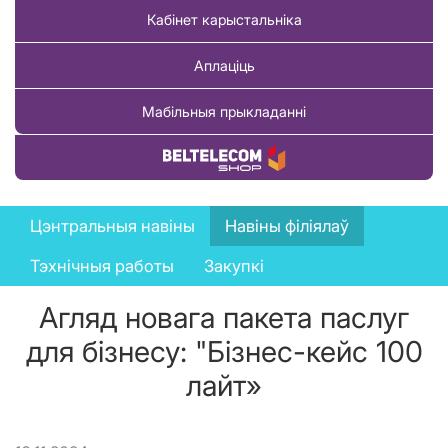
Кабінет карыстальніка
Аплаціць
Мабільныя прыкладанні
Купіць тавар
News
Цэнтральныя навіны
Навіны філіялаў
menu
Тэхнічныя работы
Закупкі
Агляд новага пакета паслуг
для бізнесу: "Бізнес-кейс 100
лайт»