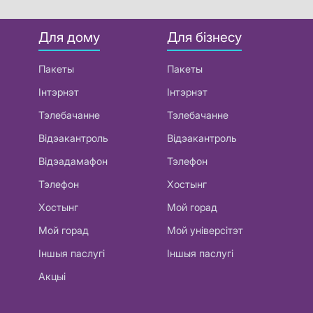
Для дому
Для бізнесу
Пакеты
Пакеты
Інтэрнэт
Інтэрнэт
Тэлебачанне
Тэлебачанне
Відэакантроль
Відэакантроль
Відэадамафон
Тэлефон
Тэлефон
Хостынг
Хостынг
Мой горад
Мой горад
Мой універсітэт
Іншыя паслугі
Іншыя паслугі
Акцыі