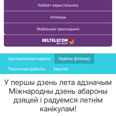
Кабінет карыстальніка
Аплаціць
Мабільныя прыкладанні
Купіць тавар
News
Цэнтральныя навіны
Навіны філіялаў
menu
Тэхнічныя работы
Закупкі
У першы дзень лета адзначым
Міжнародны дзень абароны
дзяцей і радуемся летнім
канікулам!