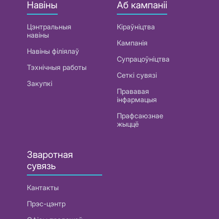
Навіны
Аб кампаніі
Цэнтральныя
Кіраўніцтва
навіны
Кампанія
Навіны філіялаў
Супрацоўніцтва
Тэхнічныя работы
Сеткі сувязі
Закупкі
Прававая
інфармацыя
Прафсаюзнае
жыццё
Зваротная
сувязь
Кантакты
Прэс-цэнтр