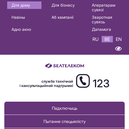
Основная
Для дому
Для бізнесу
Аператарам
сувязі
навигация
Навіны
Аб кампаніі
Зваротная
BE
сувязь
Адно акно
Дапамога
RU
BE
EN
123
служба тэхнічнай
і кансультацыйнай падтрымкі
Падключыць
Пытанне спецыялісту