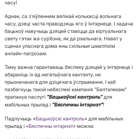
часу!
Аднак, са з'яўленнем вялікай колькасці вольнага
часу, дзеці часта праводзяць яго ў Інтэрнеце. І задача
бацькоў навучыць дзяцей ставіцца да віртуальнага
свету гэтак жа сур'ёзна, як да рэальнага. Нават у
сценах уласнага дома яны схільныя шматлікім
анлайн-пагрозам.
Таму важна гарантаваць бяспеку дзяцей у Інтэрнеце і
абараніць іх ад негатыўнага кантэнту, не
прызначанага для дзіцячага ўспрымання. І каб
пазбегнуць такой небяспекі кампанія "Белтэлекам"
прапануе паслугі
для
"Бацькоўскі кантроль"
мабільных прылад і
!
"Бяспечны інтэрнэт"
Падлучыць «
Бацькоўскі кантроль
» для мабільных
прылад і
«Бяспечны інтэрнэт»
можна: