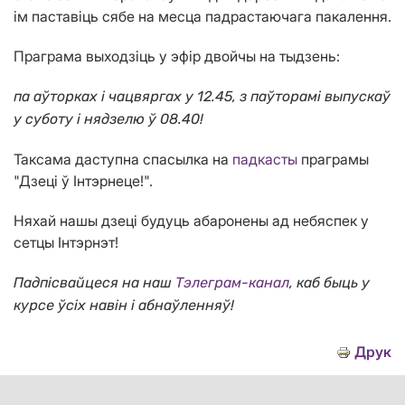
ім паставіць сябе на месца падрастаючага пакалення.
Праграма выходзіць у эфір двойчы на ​​тыдзень:
па аўторках і чацвяргах у 12.45, з паўторамі выпускаў
у суботу і нядзелю ў 08.40!
Таксама даступна спасылка на
падкасты
праграмы
"Дзеці ў Інтэрнеце!".
Няхай нашы дзеці будуць абаронены ад небяспек у
сетцы Інтэрнэт!
Падпісвайцеся на наш
Тэлеграм-канал
, каб быць у
курсе ўсіх навін і абнаўленняў!
Друк