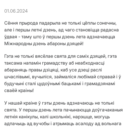
01.06.2024
Сёння прырода падарыла не толькі цёплы сонечны,
але і першы летні дзень, ад чаго становіцца радасна
ўдвая - таму што ў першы дзень лета адзначаецца
Міжнародны дзень абароны дзяцей!
Гэта не толькі вясёлае свята для саміх дзяцей, гэта
таксама напамін грамадству аб неабходнасці
абараняць правы дзіцяці, каб усе дзеці раслі
шчаслівымі, вучыліся, займаліся любімай справай і ў
будучыні сталі цудоўнымі бацькамі і грамадзянамі
сваёй краіны!
У нашай краіне ў гэты дзень адзначаюць не толькі
свята. У першы дзень лета пачынаюцца доўгачаканыя
летнія канікулы, калі школьнікі, нарэшце, могуць
адпачыць ад вучобы і атрымаць асалоду ад вольнага