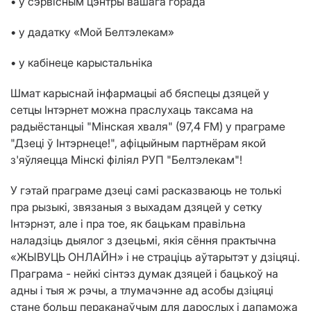
• у сэрвісным цэнтры вашага горада
• у дадатку «Мой Белтэлекам»
• у кабінеце карыстальніка
Шмат карыснай інфармацыі аб бяспецы дзяцей у
сетцы Інтэрнет можна праслухаць таксама на
радыёстанцыі "Мінская хваля" (97,4 FM) у праграме
"Дзеці ў Інтэрнеце!", афіцыйным партнёрам якой
з'яўляецца Мінскі філіял РУП "Белтэлекам"!
У гэтай праграме дзеці самі расказваюць не толькі
пра рызыкі, звязаныя з выхадам дзяцей у сетку
Інтэрнэт, але і пра тое, як бацькам правільна
наладзіць дыялог з дзецьмі, якія сёння практычна
«ЖЫВУЦЬ ОНЛАЙН» і не страціць аўтарытэт у дзіцяці.
Праграма - нейкі сінтэз думак дзяцей і бацькоў на
адны і тыя ж рэчы, а тлумачэнне ад асобы дзіцяці
стане больш пераканаўчым для дарослых і дапаможа