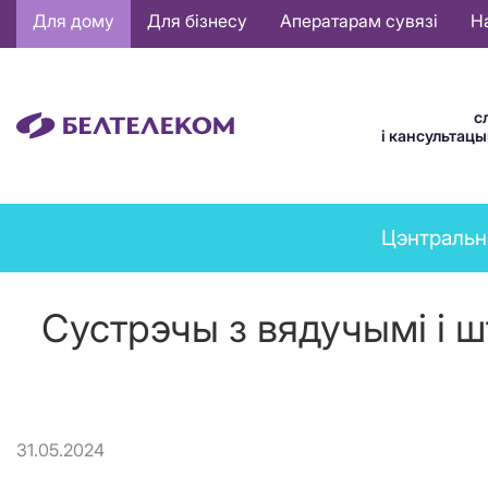
Основная
Для дому
Для бізнесу
Аператарам сувязі
Н
навигация
BE
с
і кансультац
News
Цэнтральн
menu
Сустрэчы з вядучымі і 
31.05.2024