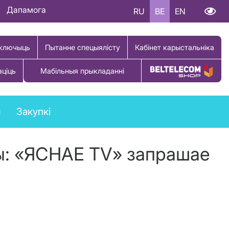
Дапамога
RU
BE
EN
ключыць
Пытанне спецыялісту
Кабінет карыстальніка
аціць
Мабільныя прыкладанні
Купіць тавар
ы
Закупкі
вы: «ЯСНАЕ ТV» запрашае