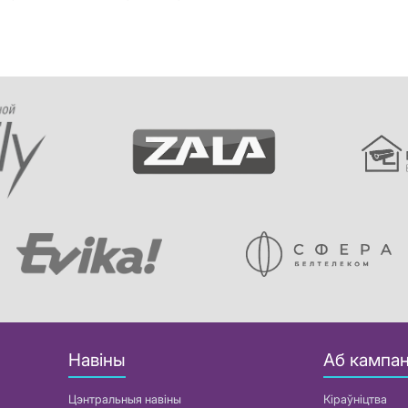
Навіны
Аб кампан
Цэнтральныя навіны
Кіраўніцтва