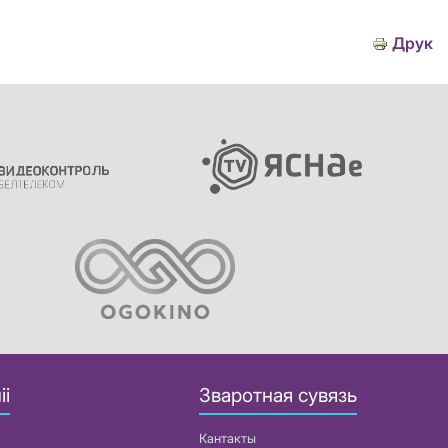
Друк
іі
Зваротная сувязь
Кантакты