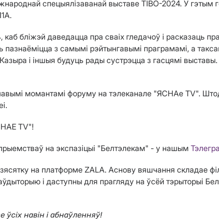
народнай спецыялізаванай выставе TIBO-2024. У гэтым го
11А.
аб бліжэй даведацца пра сваіх гледачоў і расказаць пра т
ць пазнаёміцца з самымі рэйтынгавымі праграмамі, а такс
 Казыра і іншыя будуць рады сустрэцца з гасцямі выставы.
авымі момантамі форуму на тэлеканале "ЯСНАе ТV". Штодзё
і.
СНАЕ ТV"!
рыемстваў на экспазіцыі "Белтэлекам" - у нашым
Тэлегр
зясятку на платформе ZALA. Аснову вяшчання складае філ
ўдыторыю і даступны для прагляду на ўсёй тэрыторыі Бел
се ўсіх навін і абнаўленняў!