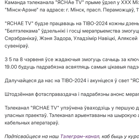
Каманда тэлеканала "ЯСНАе ТV" прыме ўдзел у ХХХ Між
"Мінск-Арэне" па адрасе: г. Мінск, прасп. Пераможцаў, 1
"ЯСНАЕ ТV" будзе працаваць на TIBO-2024 кожны дзень, к
"Белтэлекама" ўдзельнікі і госці мерапрыемства змогу
Сярэбранікаў, Жэня Задора, Уладзімір Навіцкі, Аляксей
сувеніраў.
З 5 па 8 чэрвеня ўсе жадаючыя змогуць сачыць за ключ
19.00 будуць падрабязна асвятляць самыя цікавыя падзе
Далучайцеся да нас на TIBO-2024 і акуніцеся ў свет "Я
Штодзённая фотасправаздача і падрабязны анонс мерап
Тэлеканал "ЯСНАЕ TV" упэўнена ўваходзіць у першую д
уласных праектаў. Тэлеканал арыентаваны на шырокую а
кабельных аператараў.
Падпісвайцеся на наш
Тэлеграм-канал
, каб быць у кур