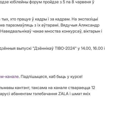
дзе юбілейны форум пройдзе з 5 па 8 чэрвеня ў
ых, хто працуе ў кадры і за кадрам. На экспазіцыі
ама паразмаўляць з іх аўтарамі. Вядучыя Аляксандр
 Наведвальнікаў чакае мноства конкурсаў, віктарын і
нныя выпускі "Дзённікаў TIBO-2024" у 14.00, 16.00 і
ам-канале
. Падпішыцеся, каб быць у курсе!
ьмавы кантэнт, таксама на канале ствараецца 12
арусі абанентам тэлебачання ZALA і шмат якіх