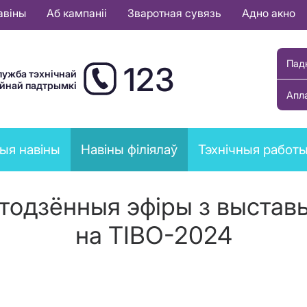
авіны
Аб кампаніі
Зваротная сувязь
Адно акно
Пад
123
лужба тэхнічнай
ыйнай падтрымкі
Апл
ыя навіны
Навіны філіялаў
Тэхнічныя работ
штодзённыя эфіры з выста
на TIBO-2024