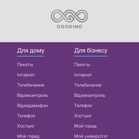
Для дому
Для бізнесу
Пакеты
Пакеты
Інтэрнэт
Інтэрнэт
Тэлебачанне
Тэлебачанне
Відэакантроль
Відэакантроль
Відэадамафон
Тэлефон
Тэлефон
Хостынг
Хостынг
Мой горад
Мой горад
Мой універсітэт