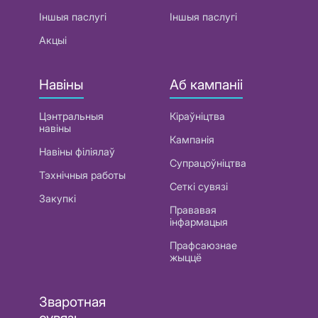
Іншыя паслугі
Іншыя паслугі
Акцыі
Навіны
Аб кампаніі
Цэнтральныя
Кіраўніцтва
навіны
Кампанія
Навіны філіялаў
Супрацоўніцтва
Тэхнічныя работы
Сеткі сувязі
Закупкі
Прававая
інфармацыя
Прафсаюзнае
жыццё
Зваротная