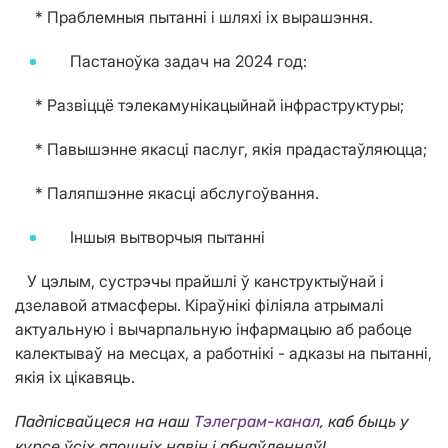
* Праблемныя пытанні і шляхі іх вырашэння.
Пастаноўка задач на 2024 год:
* Развіццё тэлекамунікацыйнай інфраструктуры;
* Павышэнне якасці паслуг, якія прадастаўляюцца;
* Паляпшэнне якасці абслугоўвання.
Іншыя вытворчыя пытанні
У цэлым, сустрэчы прайшлі ў канструктыўнай і
дзелавой атмасферы. Кіраўнікі філіяла атрымалі
актуальную і вычарпальную інфармацыю аб рабоце
калектываў на месцах, а работнікі - адказы на пытанні,
якія іх цікавяць.
Падпісвайцеся на наш
Тэлеграм-канал
, каб быць у
курсе ўсіх апошніх навін і абнаўленняў!