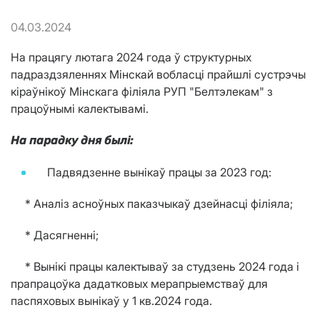
04.03.2024
На працягу лютага 2024 года ў структурных
падраздзяленнях Мінскай вобласці прайшлі сустрэчы
кіраўнікоў Мінскага філіяла РУП "Белтэлекам" з
працоўнымі калектывамі.
На парадку дня былі:
Падвядзенне вынікаў працы за 2023 год:
* Аналіз асноўных паказчыкаў дзейнасці філіяла;
* Дасягненні;
* Вынікі працы калектываў за студзень 2024 года і
прапрацоўка дадатковых мерапрыемстваў для
паспяховых вынікаў у 1 кв.2024 года.