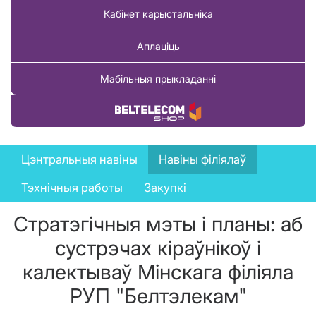
Кабінет карыстальніка
Аплаціць
Мабільныя прыкладанні
Купіць тавар
News
Цэнтральныя навіны
Навіны філіялаў
menu
Тэхнічныя работы
Закупкі
Стратэгічныя мэты і планы: аб
сустрэчах кіраўнікоў і
калектываў Мінскага філіяла
РУП "Белтэлекам"