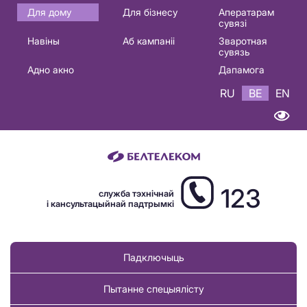
Основная
Для дому
Для бізнесу
Аператарам
сувязі
навигация
Навіны
Аб кампаніі
Зваротная
BE
сувязь
Адно акно
Дапамога
RU
BE
EN
123
служба тэхнічнай
і кансультацыйнай падтрымкі
Падключыць
Пытанне спецыялісту