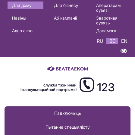
Основная
Для дому
Для бізнесу
Аператарам
сувязі
навигация
Навіны
Аб кампаніі
Зваротная
BE
сувязь
Адно акно
Дапамога
RU
BE
EN
123
служба тэхнічнай
і кансультацыйнай падтрымкі
Падключыць
Пытанне спецыялісту