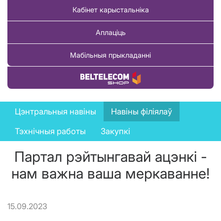
Кабінет карыстальніка
Аплаціць
Мабільныя прыкладанні
Купіць тавар
News
Цэнтральныя навіны
Навіны філіялаў
menu
Тэхнічныя работы
Закупкі
Партал рэйтынгавай ацэнкі -
нам важна ваша меркаванне!
15.09.2023