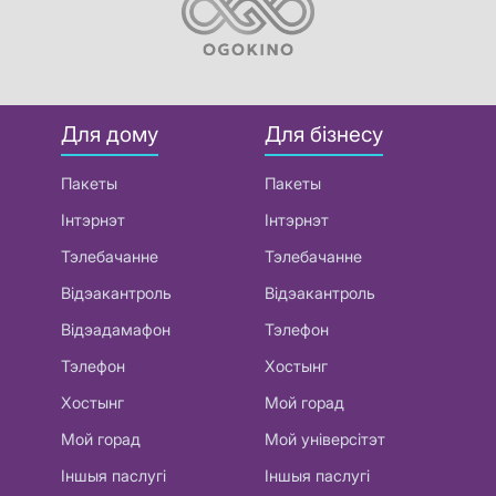
Для дому
Для бізнесу
Пакеты
Пакеты
Інтэрнэт
Інтэрнэт
Тэлебачанне
Тэлебачанне
Відэакантроль
Відэакантроль
Відэадамафон
Тэлефон
Тэлефон
Хостынг
Хостынг
Мой горад
Мой горад
Мой універсітэт
Іншыя паслугі
Іншыя паслугі