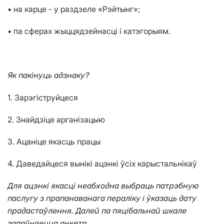
• на карце - у раздзеле «Рэйтынг»;
• па сферах жыццядзейнасці і катэгорыям.
Як пакінуць адзнаку?
1. Зарэгіструйцеся
2. Знайдзіце арганізацыю
3. Ацаніце якасць працы
4. Даведайцеся вынікі ацэнкі ўсіх карыстальнікаў
Для ацэнкі якасці неабходна выбраць патрэбную
паслугу з прапанаванага пераліку і ўказаць дату
прадастаўлення. Далей па пяцібальнай шкале
запаўняецца анкета.