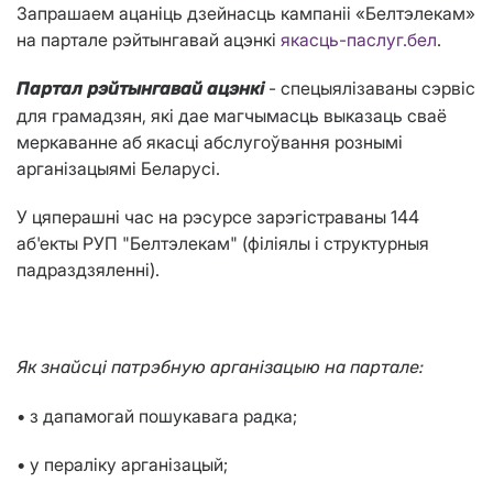
Запрашаем ацаніць дзейнасць кампаніі «Белтэлекам»
на партале рэйтынгавай ацэнкі
якасць-паслуг.бел
.
- спецыялізаваны сэрвіс
Партал рэйтынгавай ацэнкі
для грамадзян, які дае магчымасць выказаць сваё
меркаванне аб якасці абслугоўвання рознымі
арганізацыямі Беларусі.
У цяперашні час на рэсурсе зарэгістраваны 144
аб'екты РУП "Белтэлекам" (філіялы і структурныя
падраздзяленні).
Як знайсці патрэбную арганізацыю на партале:
• з дапамогай пошукавага радка;
• у пераліку арганізацый;