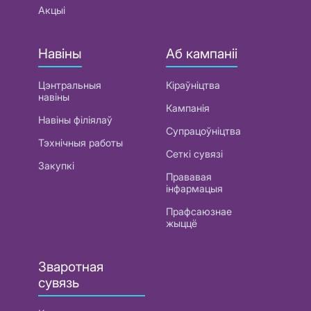
Акцыі
Навіны
Аб кампаніі
Цэнтральныя
Кіраўніцтва
навіны
Кампанія
Навіны філіялаў
Супрацоўніцтва
Тэхнічныя работы
Сеткі сувязі
Закупкі
Прававая
інфармацыя
Прафсаюзнае
жыццё
Зваротная
сувязь