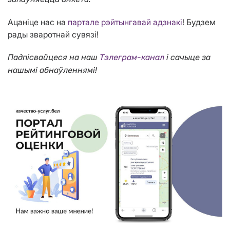
Ацаніце нас на
партале рэйтынгавай адзнакі
! Будзем
рады зваротнай сувязі!
Падпісвайцеся на наш
Тэлеграм-канал
і сачыце за
нашымі абнаўленнямі!