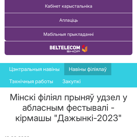
Кабінет карыстальніка
Аплаціць
Мабільныя прыкладанні
Купіць тавар
News
Цэнтральныя навіны
Навіны філіялаў
menu
Тэхнічныя работы
Закупкі
Мінскі філіял прыняў удзел у
абласным фестывалі -
кірмашы "Дажынкі-2023"