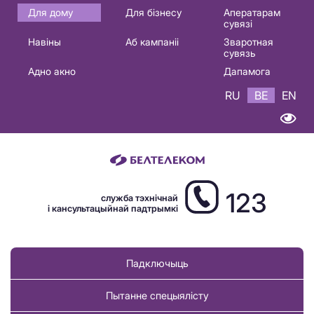
Основная
Для дому
Для бізнесу
Аператарам
сувязі
навигация
Навіны
Аб кампаніі
Зваротная
BE
сувязь
Адно акно
Дапамога
RU
BE
EN
123
служба тэхнічнай
і кансультацыйнай падтрымкі
Падключыць
Пытанне спецыялісту