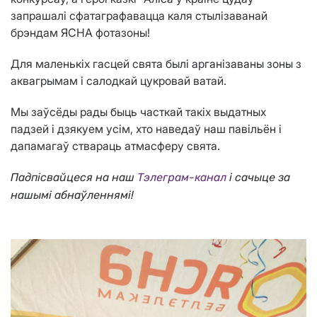
запрашалі сфатаграфавацца каля стылізаванай
брэндам ЯСНА фотазоны!
Для маленькіх гасцей свята былі арганізаваны зоны з
аквагрымам і салодкай цукровай ватай.
Мы заўсёды рады быць часткай такіх выдатных
падзей і дзякуем усім, хто наведаў наш павільён і
дапамагаў ствараць атмасферу свята.
Падпісвайцеся на наш
Тэлеграм-канал
і сачыце за
нашымі абнаўленнямі!