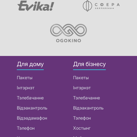
Для дому
Для бізнесу
Пакеты
Пакеты
Інтэрнэт
Інтэрнэт
Тэлебачанне
Тэлебачанне
Відэакантроль
Відэакантроль
Відэадамафон
Тэлефон
Тэлефон
Хостынг