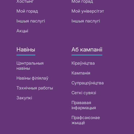
Хостынг
Мой горад
Мой горад
Мой універсітэт
Іншыя паслугі
Іншыя паслугі
Акцыі
Навіны
Аб кампаніі
Цэнтральныя
Кіраўніцтва
навіны
Кампанія
Навіны філіялаў
Супрацоўніцтва
Тэхнічныя работы
Сеткі сувязі
Закупкі
Прававая
інфармацыя
Прафсаюзнае
жыццё