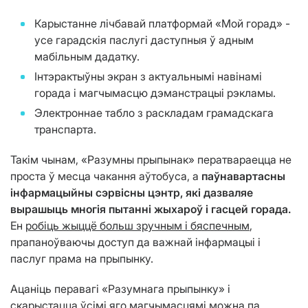
Карыстанне лічбавай платформай «Мой горад» -
усе гарадскія паслугі даступныя ў адным
мабільным дадатку.
Iнтэрактыўны экран з актуальнымі навінамі
горада і магчымасцю дэманстрацыі рэкламы.
Электроннае табло з раскладам грамадскага
транспарта.
Такім чынам, «Разумны прыпынак» ператвараецца не
проста ў месца чакання аўтобуса, а
паўнавартасны
інфармацыйны сэрвісны цэнтр, які дазваляе
вырашыць многія пытанні жыхароў і гасцей горада.
Ен
робіць жыццё больш зручным і бяспечным
,
прапаноўваючы доступ да важнай інфармацыі і
паслуг прама на прыпынку.
Ацаніць перавагі «Разумнага прыпынку» і
скарыстацца ўсімі яго магчымасцямі можна па