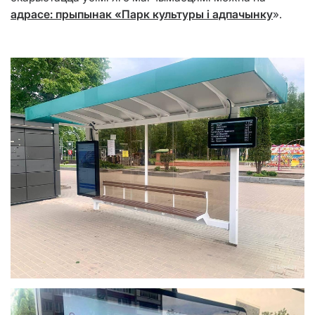
адрасе: прыпынак «Парк культуры і адпачынку
».