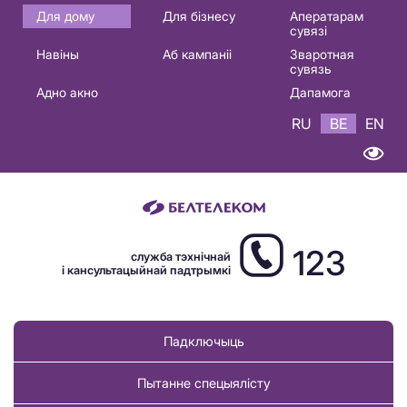
Основная
Для дому
Для бізнесу
Аператарам
сувязі
навигация
Навіны
Аб кампаніі
Зваротная
BE
сувязь
Адно акно
Дапамога
RU
BE
EN
123
служба тэхнічнай
і кансультацыйнай падтрымкі
Падключыць
Пытанне спецыялісту