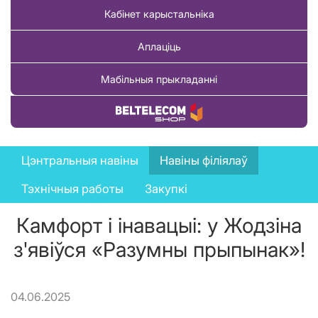
Кабінет карыстальніка
Аплаціць
Мабільныя прыкладанні
Купіць тавар
News
Цэнтральныя навіны
Навіны філіялаў
menu
Тэхнічныя работы
Закупкі
Камфорт і інавацыі: у Жодзіна
з'явіўся «Разумны прыпынак»!
04.06.2025