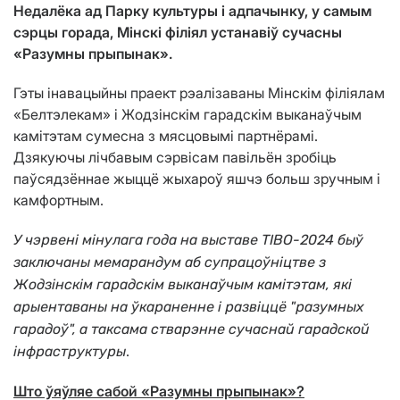
Недалёка ад Парку культуры і адпачынку, у самым
сэрцы горада, Мінскі філіял устанавіў сучасны
«Разумны прыпынак».
Гэты інавацыйны праект рэалізаваны Мінскім філіялам
«Белтэлекам» і Жодзінскім гарадскім выканаўчым
камітэтам сумесна з мясцовымі партнёрамі.
Дзякуючы лічбавым сэрвісам павільён зробіць
паўсядзённае жыццё жыхароў яшчэ больш зручным і
камфортным.
У чэрвені мінулага года на выставе TIBO-2024 быў
заключаны мемарандум аб супрацоўніцтве з
Жодзінскім гарадскім выканаўчым камітэтам, які
арыентаваны на ўкараненне і развіццё "разумных
гарадоў", а таксама стварэнне сучаснай гарадской
.
інфраструктуры
Што ўяўляе сабой «Разумны прыпынак»?