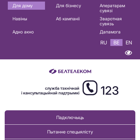
Основная
Для дому
Для бізнесу
Аператарам
сувязі
навигация
Навіны
Аб кампаніі
Зваротная
BE
сувязь
Адно акно
Дапамога
RU
BE
EN
123
служба тэхнічнай
і кансультацыйнай падтрымкі
Падключыць
Пытанне спецыялісту