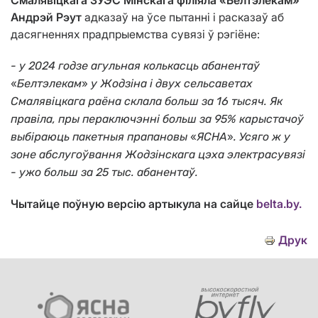
Смалявіцкага ЗУЭС Мінскага філіяла «Белтэлекам»
Андрэй Рэут
адказаў на ўсе пытанні і расказаў аб
дасягненнях прадпрыемства сувязі ў рэгіёне:
- у 2024 годзе агульная колькасць абанентаў
«
»
Белтэлекам
у Жодзіна і двух сельсаветах
Смалявіцкага раёна склала больш за 16 тысяч. Як
правіла, пры пераключэнні больш за 95% карыстачоў
«
»
выбіраюць пакетныя прапановы
ЯСНА
. Усяго ж у
зоне абслугоўвання Жодзінскага цэха электрасувязі
- ужо больш за 25 тыс. абанентаў.
Чытайце поўную версію артыкула на сайце
belta.by.
Друк