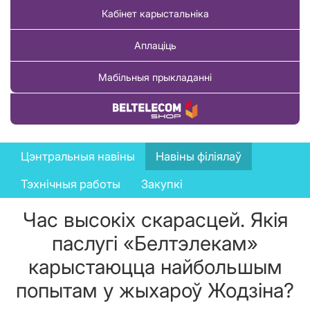
Кабінет карыстальніка
Аплаціць
Мабільныя прыкладанні
Купіць тавар
News
Цэнтральныя навіны
Навіны філіялаў
menu
Тэхнічныя работы
Закупкі
Час высокіх скарасцей. Якія
паслугі «Белтэлекам»
карыстаюцца найбольшым
попытам у жыхароў Жодзіна?