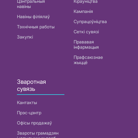
Цэнтральныя
Кіраўніцтва
навіны
Кампанія
Навіны філіялаў
Супрацоўніцтва
Тэхнічныя работы
Сеткі сувязі
Закупкі
Прававая
інфармацыя
Прафсаюзнае
жыццё
Зваротная
сувязь
Кантакты
Прэс-цэнтр
Офісы продажаў
Звароты грамадзян