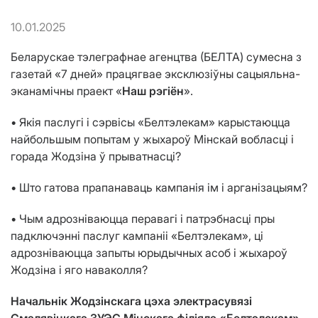
10.01.2025
Беларускае тэлеграфнае агенцтва (БЕЛТА) сумесна з
газетай «7 дней» працягвае эксклюзіўны сацыяльна-
эканамічны праект «
Наш рэгіён
».
• Якія паслугі і сэрвісы «Белтэлекам» карыстаюцца
найбольшым попытам у жыхароў Мінскай вобласці і
горада Жодзіна ў прыватнасці?
• Што гатова прапанаваць кампанія ім і арганізацыям?
• Чым адрозніваюцца перавагі і патрэбнасці пры
падключэнні паслуг кампаніі «Белтэлекам», ці
адрозніваюцца запыты юрыдычных асоб і жыхароў
Жодзіна і яго наваколля?
Начальнік Жодзінскага цэха электрасувязі