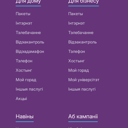
Для дому
Для бізнесу
Пакеты
Пакеты
Інтэрнэт
Інтэрнэт
Тэлебачанне
Тэлебачанне
Відэакантроль
Відэакантроль
Відэадамафон
Тэлефон
Тэлефон
Хостынг
Хостынг
Мой горад
Мой горад
Мой універсітэт
Іншыя паслугі
Іншыя паслугі
Акцыі
Навіны
Аб кампаніі