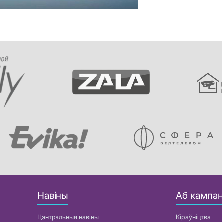
Навіны
Аб кампан
Цэнтральныя навіны
Кіраўніцтва