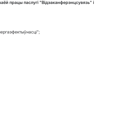
ваёй працы паслугі "Відэаканферэнцсувязь" і
нергаэфектыўнасці";