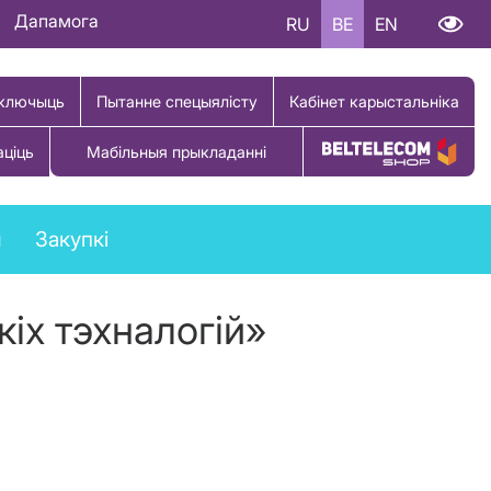
Дапамога
RU
BE
EN
ключыць
Пытанне спецыялісту
Кабінет карыстальніка
аціць
Мабільныя прыкладанні
Купіць тавар
ы
Закупкі
кіх тэхналогій»