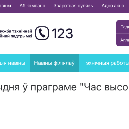
авіны
Аб кампаніі
Зваротная сувязь
Адно акно
Пад
123
лужба тэхнічнай
ыйнай падтрымкі
Апл
ыя навіны
Навіны філіялаў
Тэхнічныя работ
ыдня ў праграме "Час высо