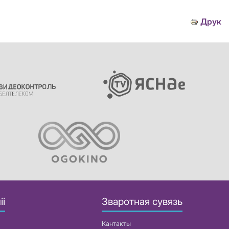
Друк
іі
Зваротная сувязь
Кантакты