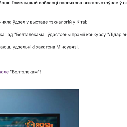
брскі Гомельскай вобласці паспяхова выкарыстоўвае ў с
яла ўдзел у выставе тэхналогій у Кітаі;
ка" ад "Белтэлекама" ўдастоены прэміі конкурсу "Лідар э
аюць удзельнікі хакатона Мінсувязі.
нале
"Белтэлекам"!