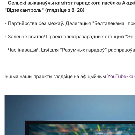
- Сельскі выканаўчы камітэт гарадскога пасёлка Акця
"Відэакантроль" (глядзіце з 8: 28)
- Партнёрства без межаў. Дэлегацыя "Белтэлекама" прын
- Зялёнае святло! Праект электразарадных станцый "Эві
- Час інавацый. Ідэі для "Разумных гарадоў" распрацоўв
Іншыя нашы праекты глядзіце на афіцыйным
YouTube-ка