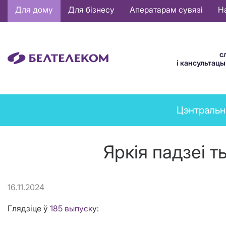
Основная
Для дому
Для бізнесу
Аператарам сувязі
Н
навигация
BE
с
і кансультац
News
Цэнтральн
menu
Яркія падзеі т
16.11.2024
Глядзіце ў
185 выпуск
у: