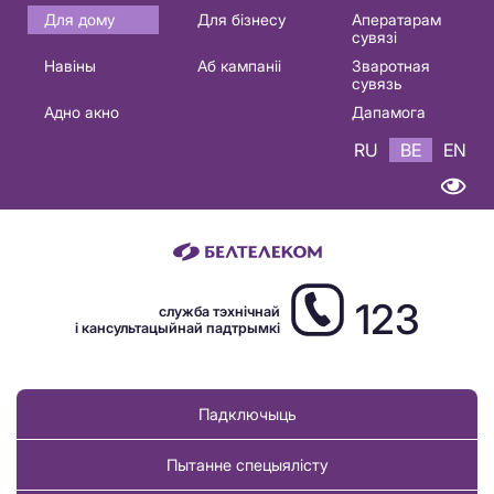
Основная
Для дому
Для бізнесу
Аператарам
сувязі
навигация
Навіны
Аб кампаніі
Зваротная
BE
сувязь
Адно акно
Дапамога
RU
BE
EN
123
служба тэхнічнай
і кансультацыйнай падтрымкі
Падключыць
Пытанне спецыялісту