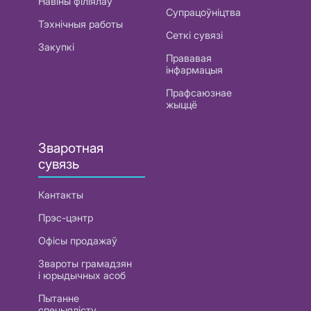
Навіны філіялаў
Супрацоўніцтва
Тэхнічныя работы
Сеткі сувязі
Закупкі
Прававая
інфармацыя
Прафсаюзнае
жыццё
Зваротная
сувязь
Кантакты
Прэс-цэнтр
Офісы продажаў
Звароты грамадзян
і юрыдычных асоб
Пытанне
спецыялісту