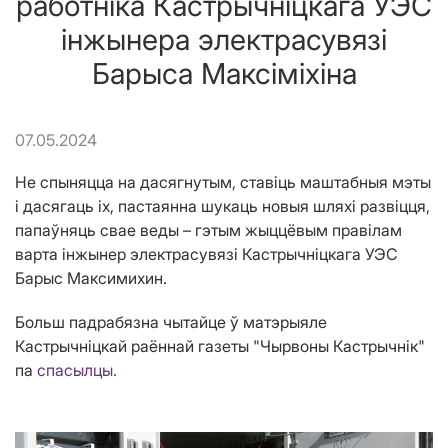
работніка Кастрычніцкага УЭС
інжынера электрасувязі
Барыса Максіміхіна
07.05.2024
Не спыняцца на дасягнутым, ставіць маштабныя мэты
і дасягаць іх, пастаянна шукаць новыя шляхі развіцця,
папаўняць свае веды – гэтым жыццёвым правілам
варта інжынер электрасувязі Кастрычніцкага УЭС
Барыс Максимихин.
Больш падрабязна чытайце ў матэрыяле
Кастрычніцкай раённай газеты "Чырвоны Кастрычнік"
па
спасылцы.