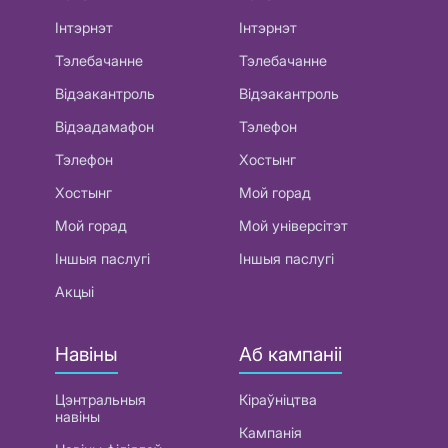
Інтэрнэт
Інтэрнэт
Тэлебачанне
Тэлебачанне
Відэакантроль
Відэакантроль
Відэадамафон
Тэлефон
Тэлефон
Хостынг
Хостынг
Мой горад
Мой горад
Мой універсітэт
Іншыя паслугі
Іншыя паслугі
Акцыі
Навіны
Аб кампаніі
Цэнтральныя
Кіраўніцтва
навіны
Кампанія