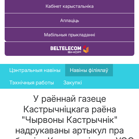
Кабінет карыстальніка
Аплаціць
Мабільныя прыкладанні
Купіць тавар
News
Цэнтральныя навіны
Навіны філіялаў
menu
Тэхнічныя работы
Закупкі
У раённай газеце
Кастрычніцкага раёна
"Чырвоны Кастрычнік"
надрукаваны артыкул пра