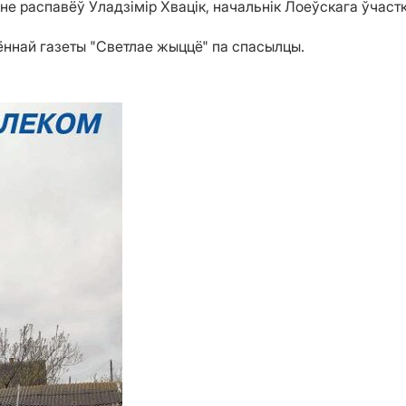
ёне распавёў Уладзімір Хвацік, начальнік Лоеўскага ўчаст
ённай газеты "Светлае жыццё" па спасылцы.