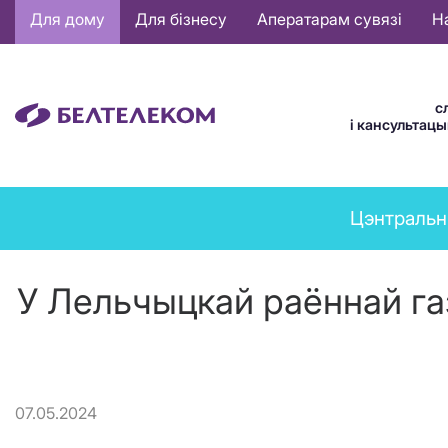
Основная
Для дому
Для бізнесу
Аператарам сувязі
Н
навигация
BE
с
і кансультац
News
Цэнтральн
menu
У Лельчыцкай раённай га
07.05.2024