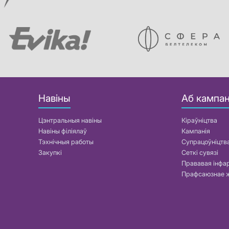
Навіны
Аб кампан
Цэнтральныя навіны
Кіраўніцтва
Навіны філіялаў
Кампанія
Тэхнічныя работы
Супрацоўніцтв
Закупкі
Сеткі сувязі
Прававая інф
Прафсаюзнае 