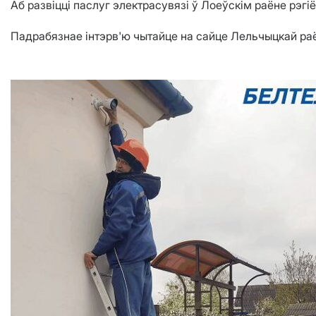
Аб развіцці паслуг электрасувязі ў Лоеўскім раёне рэгі
Падрабязнае інтэрв'ю чытайце на сайце Лельчыцкай ра