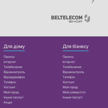
Для дому
Для бізнесу
Пакеты
Пакеты
Інтэрнэт
Інтэрнэт
Тэлебачанне
Тэлебачанне
Відэакантроль
Відэакантроль
Відэадамафон
Тэлефон
Тэлефон
Хостынг
Хостынг
Мой горад
Мой горад
Мой універсітэт
Іншыя паслугі
Іншыя паслугі
Акцыі