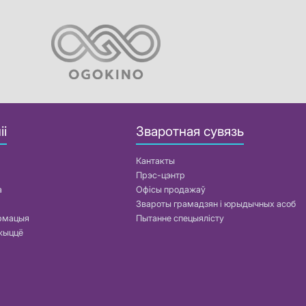
іі
Зваротная сувязь
Кантакты
Прэс-цэнтр
а
Офісы продажаў
Звароты грамадзян і юрыдычных асоб
армацыя
Пытанне спецыялісту
жыццё