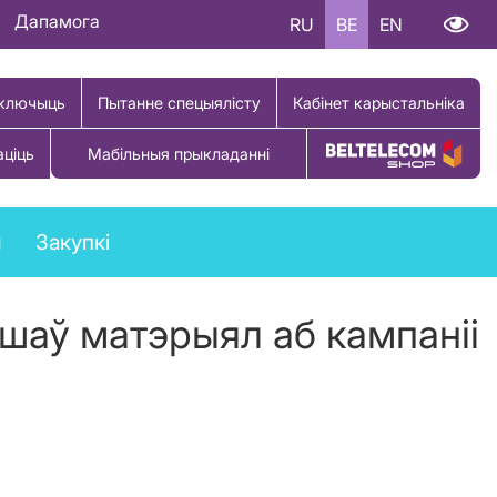
Дапамога
RU
BE
EN
ключыць
Пытанне спецыялісту
Кабінет карыстальніка
аціць
Мабільныя прыкладанні
Купіць тавар
ы
Закупкі
шаў матэрыял аб кампаніі