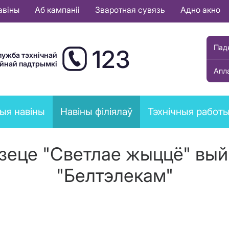
авіны
Аб кампаніі
Зваротная сувязь
Адно акно
Пад
123
лужба тэхнічнай
ыйнай падтрымкі
Апл
ыя навіны
Навіны філіялаў
Тэхнічныя работ
зеце "Светлае жыццё" вый
"Белтэлекам"