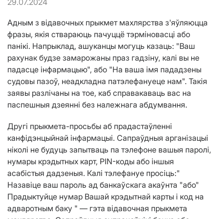
29.07.2024
Адным з відавочных прыкмет махлярства з'яўляюцца
фразы, якія ствараюць пачуццё тэрміновасці або
панікі. Напрыклад, ашуканцы могуць казаць: "Ваш
рахунак будзе замарожаны праз гадзіну, калі вы не
падасце інфармацыю", або "На ваша імя пададзены
судовы пазоў, неадкладна патэлефануеце нам". Такія
заявы разлічаны на тое, каб справакаваць вас на
паспешныя дзеянні без належнага абдумвання.
Другі прыкмета-просьбы аб прадастаўленні
канфідэнцыйнай інфармацыі. Сапраўдныя арганізацыі
ніколі не будуць запытваць па тэлефоне вашыя паролі,
нумары крэдытных карт, PIN-коды або іншыя
асабістыя дадзеныя. Калі тэлефануе просіць:"
Назавіце ваш пароль ад банкаўскага акаўнта "або"
Прадыктуйце нумар Вашай крэдытнай карты і код на
адваротным баку " — гэта відавочная прыкмета