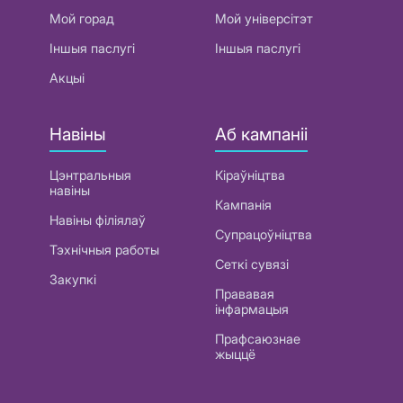
Мой горад
Мой універсітэт
Іншыя паслугі
Іншыя паслугі
Акцыі
Навіны
Аб кампаніі
Цэнтральныя
Кіраўніцтва
навіны
Кампанія
Навіны філіялаў
Супрацоўніцтва
Тэхнічныя работы
Сеткі сувязі
Закупкі
Прававая
інфармацыя
Прафсаюзнае
жыццё