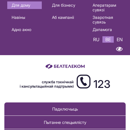
Основная
Для дому
Для бізнесу
Аператарам
сувязі
навигация
Навіны
Аб кампаніі
Зваротная
BE
сувязь
Адно акно
Дапамога
RU
BE
EN
123
служба тэхнічнай
і кансультацыйнай падтрымкі
Падключыць
Пытанне спецыялісту