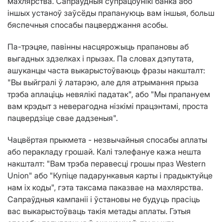
махлярства. Сапраўдныя супрацоўнікі банка або
іншых устаноў заўсёды прапануюць вам іншыя, больш
бяспечныя спосабы пацверджання асобы.
Па-трэцяе, павінны насцярожыць прапановы аб
выгадных здзелках і прызах. Па словах дэпутата,
ашуканцы часта выкарыстоўваюць фразы накшталт:
"Вы выйгралі ў латарэю, але для атрымання прыза
трэба аплаціць невялікі падатак", або "Мы прапануем
вам крэдыт з неверагодна нізкімі працэнтамі, проста
пацвердзіце свае дадзеныя".
Чацвёртая прыкмета - незвычайныя спосабы аплаты
або перакладу грошай. Калі тэлефануе кажа нешта
накшталт: "Вам трэба перавесці грошы праз Western
Union" або "Купіце падарункавыя карты і прадыктуйце
нам іх коды", гэта таксама паказвае на махлярства.
Сапраўдныя кампаніі і ўстановы не будуць прасіць
вас выкарыстоўваць такія метады аплаты. Гэтыя