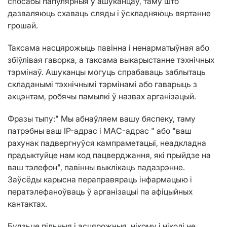
спосабы папулярныя ў ашуканцаў, таму што
дазваляюць схаваць сляды і ўскладняюць вяртанне
грошай.
Таксама насцярожыць павінна і ненарматыўная або
збіўлівая гаворка, а таксама выкарыстанне тэхнічных
тэрмінаў. Ашуканцы могуць спрабаваць заблытаць
складанымі тэхнічнымі тэрмінамі або гаварыць з
акцэнтам, робячы памылкі ў назвах арганізацый.
Фразы тыпу:" Мы абнаўляем вашу бяспеку, таму
патрэбны ваш IP-адрас і MAC-адрас " або "ваш
рахунак падвергнуўся кампраметацыі, неадкладна
прадыктуйце нам код пацверджання, які прыйдзе на
ваш тэлефон", павінны выклікаць падазрэнне.
Заўсёды карысна пераправяраць інфармацыю і
ператэлефаноўваць ў арганізацыі па афіцыйных
кантактах.
Будзьце пільныя і асцярожныя, нікому і ніколі не