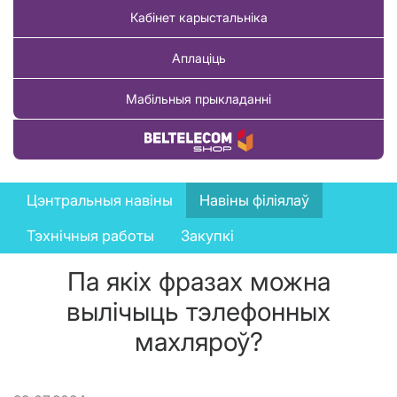
Кабінет карыстальніка
Аплаціць
Мабільныя прыкладанні
Купіць тавар
News
Цэнтральныя навіны
Навіны філіялаў
menu
Тэхнічныя работы
Закупкі
Па якіх фразах можна
вылічыць тэлефонных
махляроў?