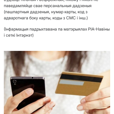
паведамляйце свае персанальныя дадзеныя
(пашпартныя дадзеныя, нумар карты, код з
адваротнага боку карты, коды з СМС і інш.)
(Інфармацыя падрыхтавана па матэрыялах РІА-Навіны
і сеткі Інтэрнэт)