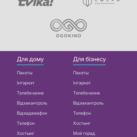
Для дому
Для бізнесу
Пакеты
Пакеты
Інтэрнэт
Інтэрнэт
Тэлебачанне
Тэлебачанне
Відэакантроль
Відэакантроль
Відэадамафон
Тэлефон
Тэлефон
Хостынг
Хостынг
Мой горад