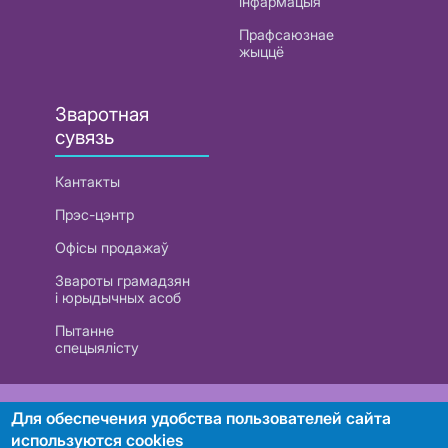
інфармацыя
Прафсаюзнае
жыццё
Зваротная
сувязь
Кантакты
Прэс-цэнтр
Офісы продажаў
Звароты грамадзян
і юрыдычных асоб
Пытанне
спецыялісту
РУП «Белтэлекам». УНП 101007741
Для обеспечения удобства пользователей сайта
используются cookies