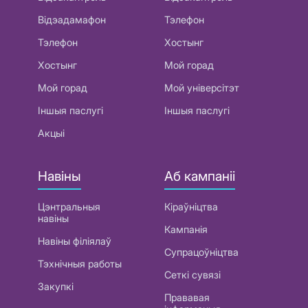
Відэадамафон
Тэлефон
Тэлефон
Хостынг
Хостынг
Мой горад
Мой горад
Мой універсітэт
Іншыя паслугі
Іншыя паслугі
Акцыі
Навіны
Аб кампаніі
Цэнтральныя
Кіраўніцтва
навіны
Кампанія
Навіны філіялаў
Супрацоўніцтва
Тэхнічныя работы
Сеткі сувязі
Закупкі
Прававая