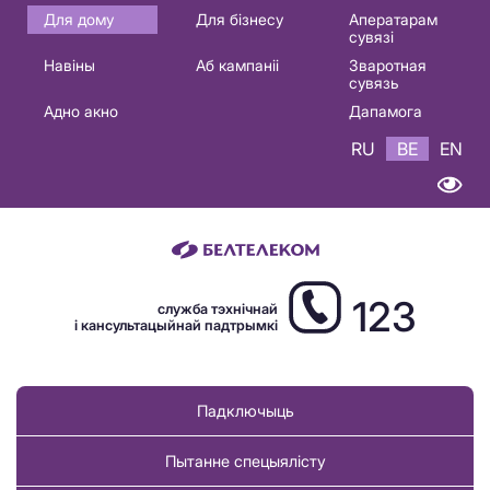
Основная
Для дому
Для бізнесу
Аператарам
сувязі
навигация
Навіны
Аб кампаніі
Зваротная
BE
сувязь
Адно акно
Дапамога
RU
BE
EN
123
служба тэхнічнай
і кансультацыйнай падтрымкі
Падключыць
Пытанне спецыялісту