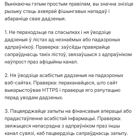
Вынікаючы гэтым простым правілам, вы значна знізіце
рызыку стаць ахвярай фішынгавых нападаў і
абараніце свае дадзеныя.
1. Не пераходзьце па спасылках і ня ўводзіце
дадзеныя ў лістах ад незнаёмых або падазроных
адпраўнікоў. Праверка: заўсёды правярайце
сапраўднасць такіх лістоў, звязаўшыся з адпраўніком
наўпрост праз афіцыйны канал.
2. Ня ўводзіце асабістыя дадзеныя на падазроных
вэб-сайтах. Праверка: пераканайцеся, што сайт
выкарыстоўвае HTTPS і праверце яго рэпутацыю
перад уводам дадзеных.
3. Пацвярджайце запыты на фінансавыя аперацыі або
прадастаўленне асабістай інфармацыі. Праверка:
звяжыцеся непасрэдна з адпраўніком праз іншы
канал сувязі, каб пацвердзіць сапраўднасць запыту.