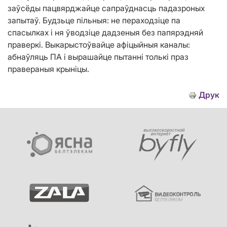
заўсёды пацвярджайце сапраўднасць падазроных
запытаў. Будзьце пільныя: не пераходзіце па
спасылках і ня ўводзіце дадзеныя без папярэдняй
праверкі. Выкарыстоўвайце афіцыйныя каналы:
абнаўляць ПА і вырашайце пытанні толькі праз
правераныя крыніцы.
Друк