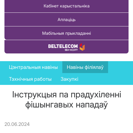
Кабінет карыстальніка
Аплаціць
Мабільныя прыкладанні
Купіць тавар
News
Цэнтральныя навіны
Навіны філіялаў
menu
Тэхнічныя работы
Закупкі
Інструкцыя па прадухіленні
фішынгавых нападаў
20.06.2024