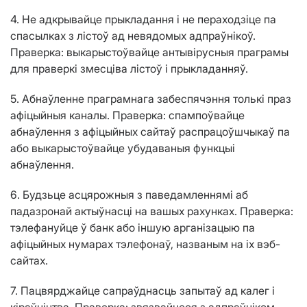
4. Не адкрывайце прыкладання і не пераходзіце па
спасылках з лістоў ад невядомых адпраўнікоў.
Праверка: выкарыстоўвайце антывірусныя праграмы
для праверкі змесціва лістоў і прыкладанняў.
5. Абнаўленне праграмнага забеспячэння толькі праз
афіцыйныя каналы. Праверка: спампоўвайце
абнаўлення з афіцыйных сайтаў распрацоўшчыкаў па
або выкарыстоўвайце убудаваныя функцыі
абнаўлення.
6. Будзьце асцярожныя з паведамленнямі аб
падазронай актыўнасці на вашых рахунках. Праверка:
тэлефануйце ў банк або іншую арганізацыю па
афіцыйных нумарах тэлефонаў, названым на іх вэб-
сайтах.
7. Пацвярджайце сапраўднасць запытаў ад калег і