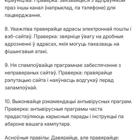
кіраўніцтва. Праверка: звязвайцеся з адпраўніком
праз іншы канал (напрыклад, па тэлефоне) для
пацверджання.
8. Уважліва правярайце адрасы электроннай пошты і
вэб-сайтаў. Праверка: звярніце ўвагу на дробныя
адрозненні ў адрасах, якія могуць паказваць на
фішынгавыя атакі.
9. Ня спампоўвайце праграмнае забеспячэнне з
неправераных сайтаў. Праверка: правярайце
рэпутацыю сайта і наяўнасць водгукаў перад
запампоўкай.
10. Выконвайце рэкамендацыі антывірусных праграм.
Праверка: антывірусныя праграмы часта
прадастаўляюць карысныя парады і інструкцыі па
абароне вашага кампутара.
Асноўныя правілы: Давярайце, але правярайце: