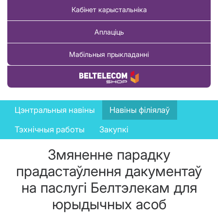
Кабінет карыстальніка
Аплаціць
Мабільныя прыкладанні
Купіць тавар
News
Цэнтральныя навіны
Навіны філіялаў
menu
Тэхнічныя работы
Закупкі
Змяненне парадку
прадастаўлення дакументаў
на паслугі Белтэлекам для
юрыдычных асоб