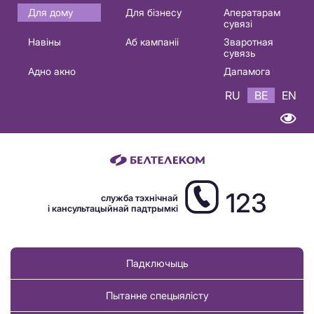
Основная
Для дому
Для бізнесу
Аператарам
сувязі
навигация
Навіны
Аб кампаніі
Зваротная
BE
сувязь
Адно акно
Дапамога
RU
BE
EN
123
служба тэхнічнай
і кансультацыйнай падтрымкі
Падключыць
Пытанне спецыялісту