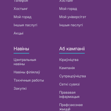
Тэлефон
Хостынг
Хостынг
Мой горад
Мой горад
Мой універсітэт
Іншыя паслугі
Іншыя паслугі
Акцыі
Навіны
Аб кампаніі
Цэнтральныя
Кіраўніцтва
навіны
Кампанія
Навіны філіялаў
Супрацоўніцтва
Тэхнічныя работы
Сеткі сувязі
Закупкі
Прававая
інфармацыя
Прафсаюзнае
жыццё