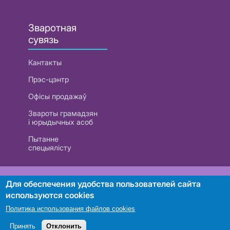
Зваротная
сувязь
Кантакты
Прэс-цэнтр
Офісы продажаў
Звароты грамадзян
і юрыдычных асоб
Пытанне
спецыялісту
РУП «Белтэлекам». УНП 101007741
Для обеспечения удобства пользователей сайта
используются cookies
Политика использования файлов cookies
Пошук
Принять
Отклонить