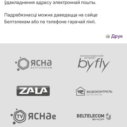
ўдакладнення адрасу электроннай пошты.
Падрабязнасці можна даведацца на сайце
Белтэлекам або па тэлефоне гарачай лініі.
Друк