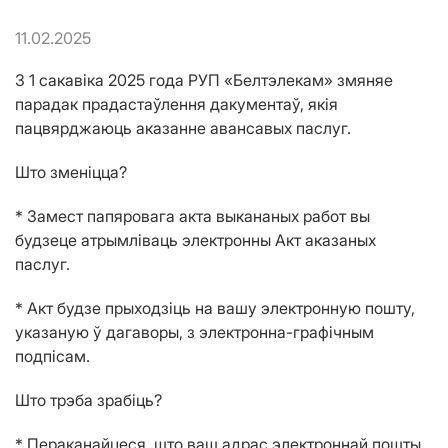
11.02.2025
З 1 сакавіка 2025 года РУП «Белтэлекам» змяняе
парадак прадастаўлення дакументаў, якія
пацвярджаюць аказанне авансавых паслуг.
Што зменіцца?
* Замест папяровага акта выкананых работ вы
будзеце атрымліваць электронны Акт аказаных
паслуг.
* Акт будзе прыходзіць на вашу электронную пошту,
указаную ў дагаворы, з электронна-графічным
подпісам.
Што трэба зрабіць?
* Пераканайцеся, што ваш адрас электроннай пошты