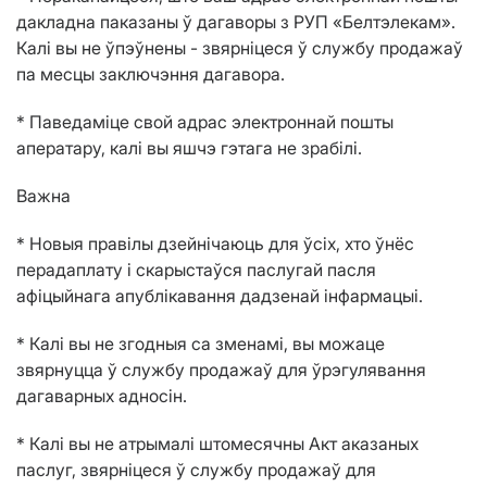
дакладна паказаны ў дагаворы з РУП «Белтэлекам».
Калі вы не ўпэўнены - звярніцеся ў службу продажаў
па месцы заключэння дагавора.
* Паведаміце свой адрас электроннай пошты
аператару, калі вы яшчэ гэтага не зрабілі.
Важна
* Новыя правілы дзейнічаюць для ўсіх, хто ўнёс
перадаплату і скарыстаўся паслугай пасля
афіцыйнага апублікавання дадзенай інфармацыі.
* Калі вы не згодныя са зменамі, вы можаце
звярнуцца ў службу продажаў для ўрэгулявання
дагаварных адносін.
* Калі вы не атрымалі штомесячны Акт аказаных
паслуг, звярніцеся ў службу продажаў для