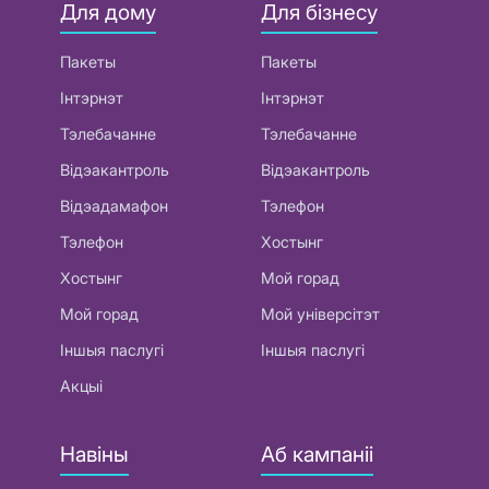
Для дому
Для бізнесу
Пакеты
Пакеты
Інтэрнэт
Інтэрнэт
Тэлебачанне
Тэлебачанне
Відэакантроль
Відэакантроль
Відэадамафон
Тэлефон
Тэлефон
Хостынг
Хостынг
Мой горад
Мой горад
Мой універсітэт
Іншыя паслугі
Іншыя паслугі
Акцыі
Навіны
Аб кампаніі