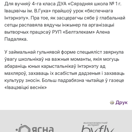
Для вучняў 4-га класа ДУА «Сярэдняя школа № 1 г.
Івацэвічы ім. В.Гука» прайшоў урок «бяспечнага
Інтэрнэту». Пра тое, як засцерагчы сябе ў глабальнай
сетцы распавяла вядучы інжынер па арганізацыі
вытворчых працэсаў РУП «Белтэлекам» Алена
Падаляка.
У займальнай гульнявой форме спецыяліст звярнула
ўвагу школьнікаў на важныя моманты, якія могуць
абараніць юных карыстальнікаў Інтэрнэту ад
махляроў, захаваць іх асабістыя дадзеныя і захаваць
культуру зносін. Больш падрабязна чытайце ў газеце
«Івацэвіцкі веснік»
Друк