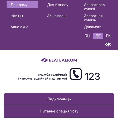
Основная
Для дому
Для бізнесу
Аператарам
сувязі
навигация
Навіны
Аб кампаніі
Зваротная
BE
сувязь
Адно акно
Дапамога
RU
BE
EN
123
служба тэхнічнай
і кансультацыйнай падтрымкі
Падключыць
Пытанне спецыялісту