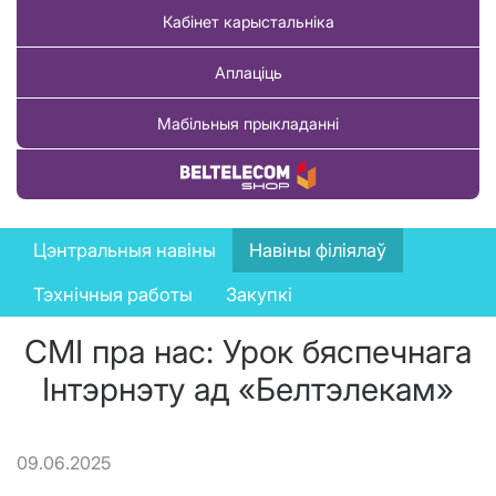
Кабінет карыстальніка
Аплаціць
Мабільныя прыкладанні
Купіць тавар
News
Цэнтральныя навіны
Навіны філіялаў
menu
Тэхнічныя работы
Закупкі
СМІ пра нас: Урок бяспечнага
Інтэрнэту ад «Белтэлекам»
09.06.2025