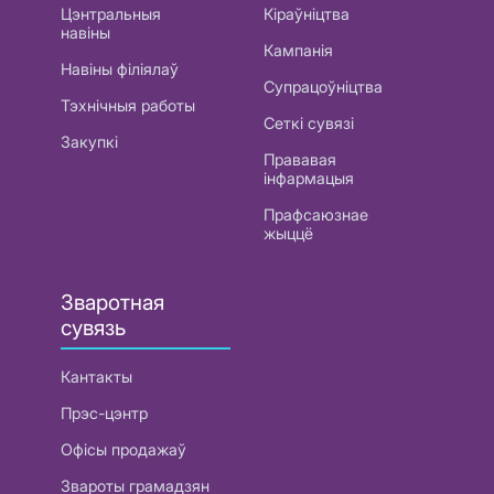
Цэнтральныя
Кіраўніцтва
навіны
Кампанія
Навіны філіялаў
Супрацоўніцтва
Тэхнічныя работы
Сеткі сувязі
Закупкі
Прававая
інфармацыя
Прафсаюзнае
жыццё
Зваротная
сувязь
Кантакты
Прэс-цэнтр
Офісы продажаў
Звароты грамадзян