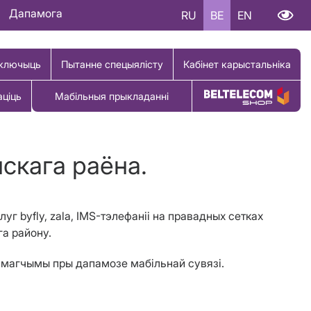
Дапамога
RU
BE
EN
ключыць
Пытанне спецыялісту
Кабінет карыстальніка
аціць
Мабільныя прыкладанні
Купіць тавар
скага раёна.
уг byfly, zala, IMS-тэлефаніі на правадных сетках
га району.
2 магчымы пры дапамозе мабільнай сувязі.