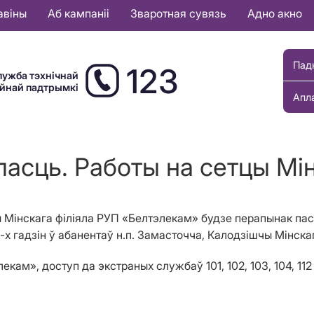
авіны
Аб кампаніі
Зваротная сувязь
Адно акно
Пад
123
лужба тэхнічнай
ыйнай падтрымкі
Апл
ласць. Работы на сетцы Мін
цы Мінскага філіяла РУП «Белтэлекам» будзе перапынак пасл
-х гадз
i
н ў абанентаў н.п. Замасточча, Калодзішчы
М
і
нска
кам», доступ да экстраных службаў 101, 102, 103, 104, 11