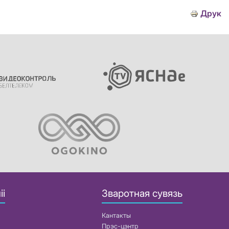
Друк
іі
Зваротная сувязь
Кантакты
Прэс-цэнтр