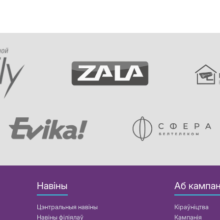
Навіны
Аб кампан
Цэнтральныя навіны
Кіраўніцтва
Навіны філіялаў
Кампанія