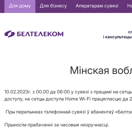
Основная
Для дому
Для бізнесу
Аператарам сувязі
Н
навигация
BE
с
і кансультац
Мінская воб
10.02.2023г. з 00.00 да 06:00 у сувязі з працамі на сет
доступу, на сетцы доступа Home Wi-Fi
працягласцю
да 2
Пры перапынках тэлефоннай сувязі ў абанентаў «Белтэле
Прыносім прабачэнні за часовыя нязручнасці.