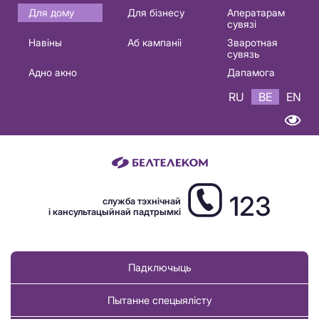
Основная
Для дому
Для бізнесу
Аператарам
сувязі
навигация
Навіны
Аб кампаніі
Зваротная
BE
сувязь
Адно акно
Дапамога
RU
BE
EN
123
служба тэхнічнай
і кансультацыйнай падтрымкі
Падключыць
Пытанне спецыялісту