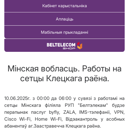
Кабінет карыстальніка
Аплаціць
Мабільныя прыкладанні
Купіць тавар
Мінская вобласць. Работы на
сетцы Клецкага раёна.
10.06.2025г. з 00:00 да 06:00 у сувязі з работамі на
сетцы Мінскага філіяла РУП "Белтэлекам" будзе
перапынак паслуг byfly, ZALA, IMS-тэлефаніі, VPN,
Cisco Wi-Fi, Home Wi-Fi, Відэакантроль у асобных
абанентаў аг.Заастравечча Клецкага раёна.