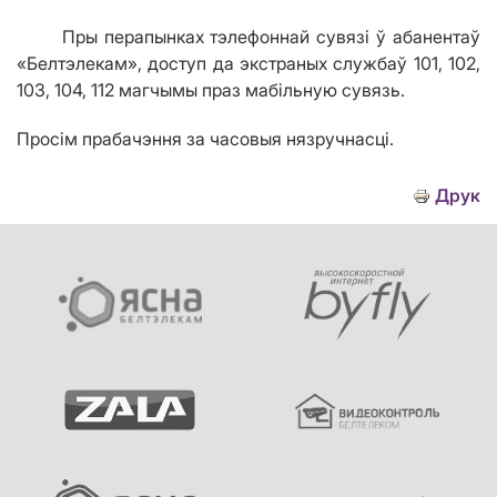
Пры перапынках тэлефоннай сувязі ў абанентаў
«Белтэлекам», доступ да экстраных службаў 101, 102,
103, 104, 112 магчымы праз мабільную сувязь.
Просім прабачэння за часовыя нязручнасці.
Друк