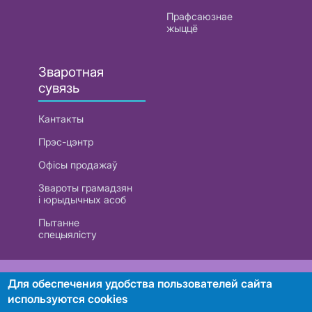
Прафсаюзнае
жыццё
Зваротная
сувязь
Кантакты
Прэс-цэнтр
Офісы продажаў
Звароты грамадзян
і юрыдычных асоб
Пытанне
спецыялісту
РУП «Белтэлекам». УНП 101007741
Для обеспечения удобства пользователей сайта
используются cookies