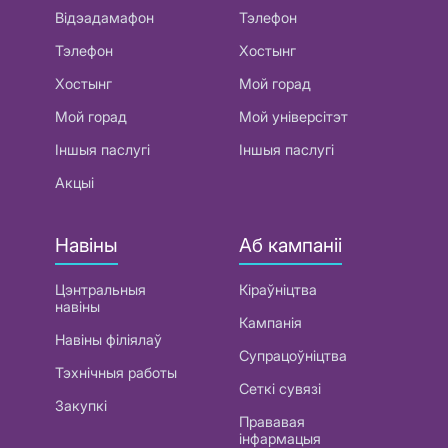
Відэадамафон
Тэлефон
Тэлефон
Хостынг
Хостынг
Мой горад
Мой горад
Мой універсітэт
Іншыя паслугі
Іншыя паслугі
Акцыі
Навіны
Аб кампаніі
Цэнтральныя
Кіраўніцтва
навіны
Кампанія
Навіны філіялаў
Супрацоўніцтва
Тэхнічныя работы
Сеткі сувязі
Закупкі
Прававая
інфармацыя