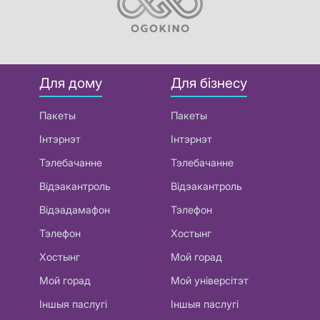
Для дому
Для бізнесу
Пакеты
Пакеты
Інтэрнэт
Інтэрнэт
Тэлебачанне
Тэлебачанне
Відэакантроль
Відэакантроль
Відэадамафон
Тэлефон
Тэлефон
Хостынг
Хостынг
Мой горад
Мой горад
Мой універсітэт
Іншыя паслугі
Іншыя паслугі