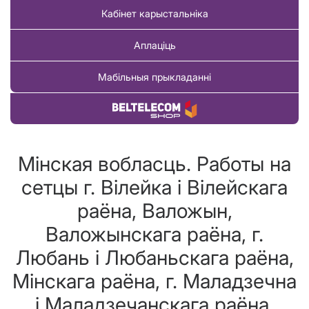
Кабінет карыстальніка
Аплаціць
Мабільныя прыкладанні
Купіць тавар
Мінская вобласць. Работы на
сетцы г. Вілейка і Вілейскага
раёна, Валожын,
Валожынскага раёна, г.
Любань і Любаньскага раёна,
Мінскага раёна, г. Маладзечна
і Маладзечанскага раёна,