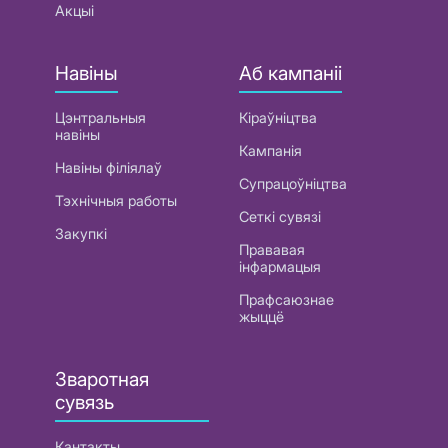
Акцыі
Навіны
Аб кампаніі
Цэнтральныя
Кіраўніцтва
навіны
Кампанія
Навіны філіялаў
Супрацоўніцтва
Тэхнічныя работы
Сеткі сувязі
Закупкі
Прававая
інфармацыя
Прафсаюзнае
жыццё
Зваротная
сувязь
Кантакты