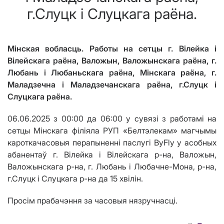
г.Слуцк і Слуцкага раёна.
Мінская вобласць. Работы на сетцы г. Вілейка і
Вілейскага раёна, Валожын, Валожынскага раёна, г.
Любань і Любаньскага раёна, Мінскага раёна, г.
Маладзечна і Маладзечанскага раёна, г.Слуцк і
Слуцкага раёна.
06.06.2025 з 00:00 да 06:00 у сувязі з работамі на
сетцы Мінскага філіяла РУП «Белтэлекам» магчымы
кароткачасовыя перапыненні паслугі ByFly у асобных
абанентаў г. Вілейка і Вілейскага р-на, Валожын,
Валожынскага р-на, г. Любань і Любачне-Мона, р-на,
г.Слуцк і Слуцкага р-на да 15 хвілін.
Просім прабачэння за часовыя нязручнасці.