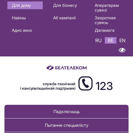
Основная
Для дому
Для бізнесу
Аператарам
сувязі
навигация
Навіны
Аб кампаніі
Зваротная
BE
сувязь
Адно акно
Дапамога
RU
BE
EN
123
служба тэхнічнай
і кансультацыйнай падтрымкі
Падключыць
Пытанне спецыялісту