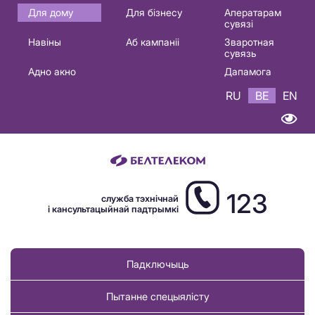
Основная
Для дому
Для бізнесу
Аператарам
сувязі
навигация
Навіны
Аб кампаніі
Зваротная
BE
сувязь
Адно акно
Дапамога
RU
BE
EN
123
служба тэхнічнай
і кансультацыйнай падтрымкі
Падключыць
Пытанне спецыялісту