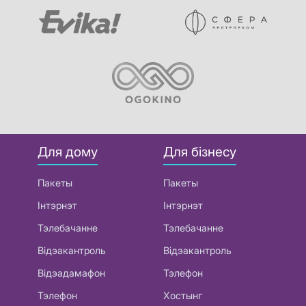
Для дому
Для бізнесу
Пакеты
Пакеты
Інтэрнэт
Інтэрнэт
Тэлебачанне
Тэлебачанне
Відэакантроль
Відэакантроль
Відэадамафон
Тэлефон
Тэлефон
Хостынг