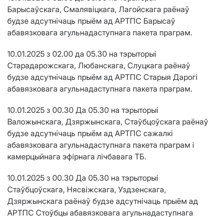
Барысаўскага, Смалявіцкага, Лагойскага раёнаў
будзе адсутнічаць прыём ад АРТПС Барысаў
абавязковага агульнадаступнага пакета праграм.
10.01.2025 з 02.00 да 05.30 на тэрыторыі
Старадарожскага, Любанскага, Слуцкага раёнаў
будзе адсутнічаць прыём ад АРТПС Старыя Дарогі
абавязковага агульнадаступнага пакета праграм.
10.01.2025 з 00.30 Да 05.30 на тэрыторыі
Валожынскага, Дзяржынскага, Стаўбцоўскага раёнаў
будзе адсутнічаць прыём ад АРТПС сажалкі
абавязковага агульнадаступнага пакета праграм і
камерцыйнага эфірнага лічбавага ТБ.
10.01.2025 з 00.30 Да 05.30 на тэрыторыі
Стаўбцоўскага, Нясвіжскага, Уздзенскага,
Дзяржынскага раёнаў будзе адсутнічаць прыём ад
АРТПС Стоўбцы абавязковага агульнадаступнага