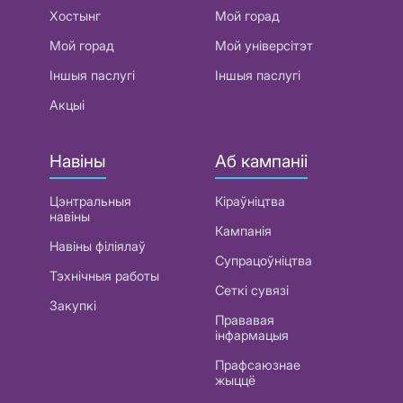
Хостынг
Мой горад
Мой горад
Мой універсітэт
Іншыя паслугі
Іншыя паслугі
Акцыі
Навіны
Аб кампаніі
Цэнтральныя
Кіраўніцтва
навіны
Кампанія
Навіны філіялаў
Супрацоўніцтва
Тэхнічныя работы
Сеткі сувязі
Закупкі
Прававая
інфармацыя
Прафсаюзнае
жыццё