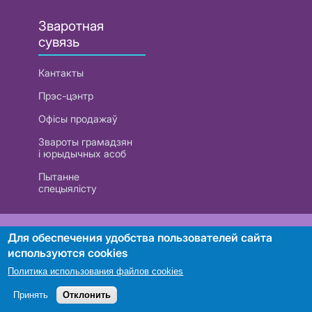
Зваротная
сувязь
Кантакты
Прэс-цэнтр
Офісы продажаў
Звароты грамадзян
і юрыдычных асоб
Пытанне
спецыялісту
РУП «Белтэлекам». УНП 101007741
Для обеспечения удобства пользователей сайта
используются cookies
Политика использования файлов cookies
Пошук
Принять
Отклонить