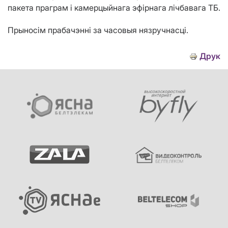
пакета праграм і камерцыйнага эфірнага лічбавага ТБ.
Прыносім прабачэнні за часовыя нязручнасці.
Друк