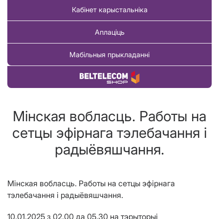
Кабінет карыстальніка
Аплаціць
Мабільныя прыкладанні
Купіць тавар
Мінская вобласць. Работы на
сетцы эфірнага тэлебачання і
радыёвяшчання.
Мінская вобласць. Работы на сетцы эфірнага
тэлебачання і радыёвяшчання.
10.01.2025 з 02.00 да 05.30 на тэрыторыі