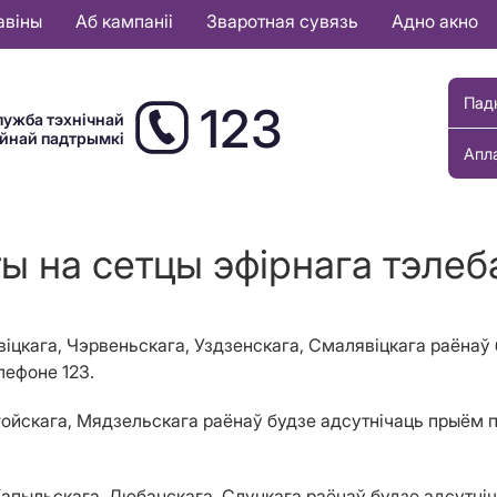
авіны
Аб кампаніі
Зваротная сувязь
Адно акно
Пад
123
лужба тэхнічнай
ыйнай падтрымкі
Апл
ы на сетцы эфірнага тэле
хавіцкага, Чэрвеньскага, Уздзенскага, Смалявіцкага раён
лефоне 123.
Лагойскага, Мядзельскага раёнаў будзе адсутнічаць прыём
, Капыльскага, Любанскага, Слуцкага раёнаў будзе адсутн