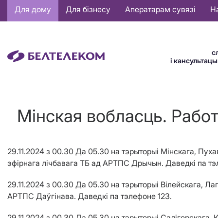
Основная
Для дому
Для бізнесу
Аператарам сувязі
Н
навигация
BE
с
і кансультац
Мінская вобласць. Работ
29.11.2024 з 00.30 Да 05.30 на тэрыторыі Мінскага, Пу
эфірнага лічбавага ТБ ад АРТПС Дрычын. Даведкі па тэ
29.11.2024 з 00.30 Да 05.30 на тэрыторыі Вілейскага, 
АРТПС Даўгінава. Даведкі па тэлефоне 123.
29.11.2024 з 00.30 Да 05.30 на тэрыторыі Салігорскага