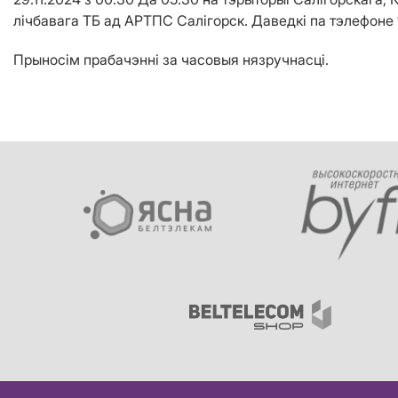
лічбавага ТБ ад АРТПС Салігорск. Даведкі па тэлефоне 
Прыносім прабачэнні за часовыя нязручнасці.