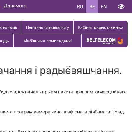
Дапамога
RU
BE
EN
ключыць
Пытанне спецыялісту
Кабінет карыстальніка
аціць
Мабільныя прыкладанні
Купіць тавар
бачання і радыёвяшчання.
аў будзе адсутнічаць прыём пакета праграм камерцыйнага
 пакета праграм камерцыйнага эфірнага лічбавага ТБ ад
ічаць прыём пакета праграм камерцыйнага эфірнага