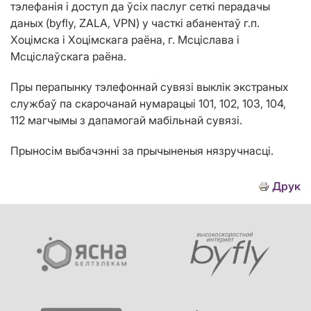
тэлефанія і доступ да ўсіх паслуг сеткі перадачы
даных (byfly, ZALA, VPN) у часткі абанентаў г.п.
Хоцімска i Хоцімскага раёна, г. Мсціслава і
Мсціслаўскага раёна.
Пры перапынку тэлефоннай сувязі выклік экстраных
службаў па скарочанай нумарацыі 101, 102, 103, 104,
112 магчымы з дапамогай мабільнай сувязі.
Прыносім выбачэнні за прычыненыя нязручнасці.
Друк