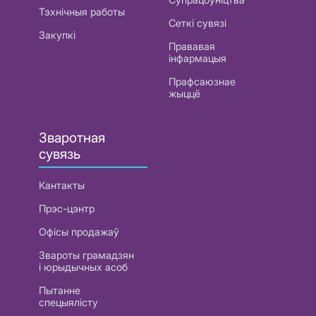
Тэхнічныя работы
Сеткі сувязі
Закупкі
Прававая
інфармацыя
Прафсаюзнае
жыццё
Зваротная
сувязь
Кантакты
Прэс-цэнтр
Офісы продажаў
Звароты грамадзян
і юрыдычных асоб
Пытанне
спецыялісту