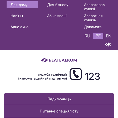
Основная
Для дому
Для бізнесу
Аператарам
сувязі
навигация
Навіны
Аб кампаніі
Зваротная
BE
сувязь
Адно акно
Дапамога
RU
BE
EN
123
служба тэхнічнай
і кансультацыйнай падтрымкі
Падключыць
Пытанне спецыялісту