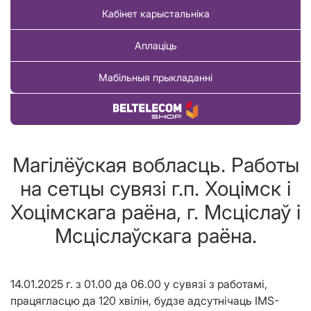
Кабінет карыстальніка
Аплаціць
Мабільныя прыкладанні
Купіць тавар
Магілёўская вобласць. Работы
на сетцы сувязі г.п. Хоцімск i
Хоцімскага раёна, г. Мсціслаў і
Мсціслаўскага раёна.
14.01.2025 г. з 01.00 да 06.00 у сувязі з работамі,
працягласцю да 120 хвілін, будзе адсутнічаць IMS-