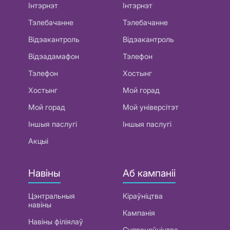
Інтэрнэт
Інтэрнэт
Тэлебачанне
Тэлебачанне
Відэакантроль
Відэакантроль
Відэадамафон
Тэлефон
Тэлефон
Хостынг
Хостынг
Мой горад
Мой горад
Мой універсітэт
Іншыя паслугі
Іншыя паслугі
Акцыі
Навіны
Аб кампаніі
Цэнтральныя
Кіраўніцтва
навіны
Кампанія
Навіны філіялаў
Супрацоўніцтва